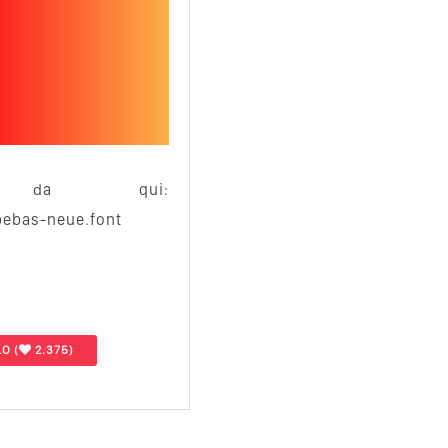
elo da qui:
bebas-neue.font
LO
(
2.375)