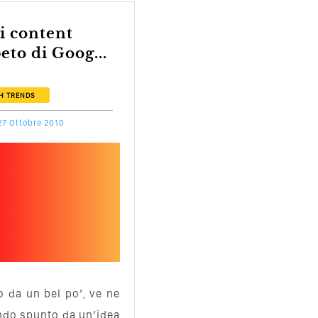
eto di Goog...
H
TRENDS
27 Ottobre 2010
 da un bel po’, ve ne
endo spunto da un’idea