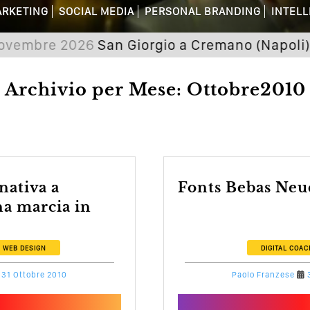
RKETING
SOCIAL MEDIA
PERSONAL BRANDING
INTELL
dagni Sui Social Media? Probabilmente T
bre 2026
San Giorgio a Cremano (Napoli) Semin
 Della Comunicazione Politica? Il Caso De
Archivio per Mese: Ottobre2010
el Wedding? Il Mio Intervento Per L’Ac
Fonts Bebas Neu
a marcia in
H
WEB DESIGN
DIGITAL COAC
31 Ottobre 2010
Paolo Franzese