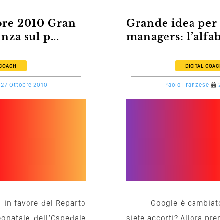
Grande idea per i content
nza sul p...
managers: l’alfab
 COACH
DIGITAL COAC
27 Ottobre 2010
Paolo Franzese
i in favore del Reparto
Google è cambiato
eonatale dell’Ospedale
siete accorti? Allora pr