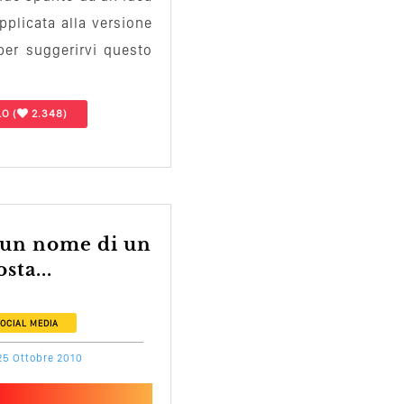
pplicata alla versione
per suggerirvi questo
LO
(
2.348)
sta...
OCIAL MEDIA
25 Ottobre 2010