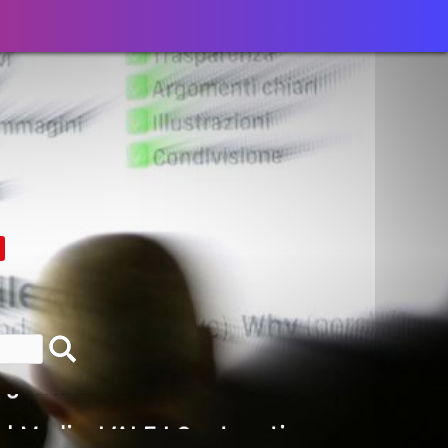
+39 388 1020417
lla Motivazione…
armine Franzese
eranno Davvero
Della Vecchia SEO
goritmi Predittivi
l Media, L’AI E I Contenuti…
 O Solo Rumore…