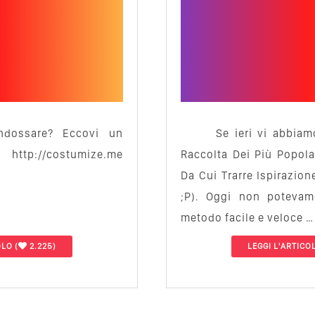
indossare? Eccovi un
Se ieri vi abbia
http://costumize.me
Raccolta Dei Più Popol
Da Cui Trarre Ispirazion
;P). Oggi non potevam
metodo facile e veloce …
OLO
(
2.225)
LEGGI L'ARTICO