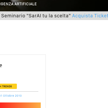
IGENZA ARTIFICIALE
utto Peggiorerà
ario "SarAI tu la scelta"
Acquista Ticket
lle Braccia Incrociate
cademia Del Wedding
e
H
TRENDS
31 Ottobre 2010