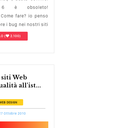
r 6 è obsoleto!
Come fare? io penso
re i bug nei nostri siti
LO
(
2.100)
lità all'ist...
WEB DESIGN
27 Ottobre 2010