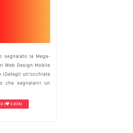
mo segnalato la Mega-
ari Web Design Mobile
e (Dategli un’occhiata
o che segnalarvi un
LO
(
2.838)