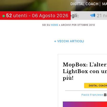
DIGITAL COACH
MA
Perché Non Gua
on premia chi aspetta, scegli:
52
utenti
- 06 Agosto 2026
21 novem
Quali Sono Gli Errori
SEI SU
HOME
»
ARCHIVI PER OTTOBRE 2010
Come Promuoversi N
POST NAVIGATION
«
VECCHI ARTICOLI
MopBox: L'alternativa a
LightBox con un
più!
DIGITAL COAC
Paolo Franzese