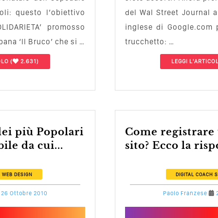
li: questo l’obiettivo
del Wal Street Journal a
LIDARIETA’ promosso
inglese di Google.com 
ana ‘Il Bruco’ che si …
trucchetto: …
OLO
(
2.631)
LEGGI L'ARTICO
Come registrare un nome di un
le da cui...
sito? Ecco la rispo
H
WEB DESIGN
DIGITAL COACH
S
26 Ottobre 2010
Paolo Franzese