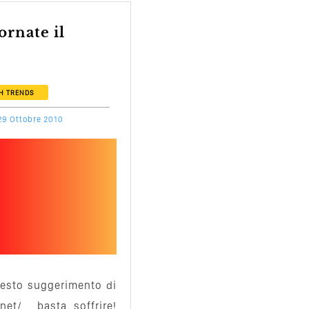
H
TRENDS
29 Ottobre 2010
uesto suggerimento di
net/ , basta soffrire!