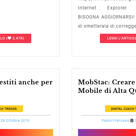
Internet Explore
BISOGNA AGGIORNARSI! 
di smetterala di corregge
per renderli …
OLO
(
2.479)
LEGGI L'ARTICO
MobStac: Creare siti Web
Mobile di Alta Qua
CH
TRENDS
DIGITAL COACH
28 Ottobre 2010
Paolo Franzese