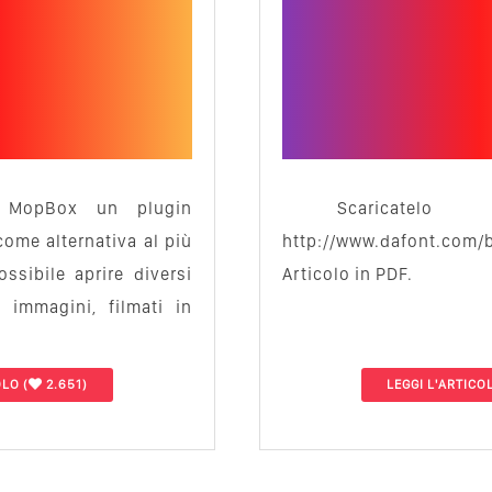
 MopBox un plugin
Scaricat
come alternativa al più
http://www.dafont.com/
ssibile aprire diversi
Articolo in PDF.
 immagini, filmati in
OLO
(
2.651)
LEGGI L'ARTICO