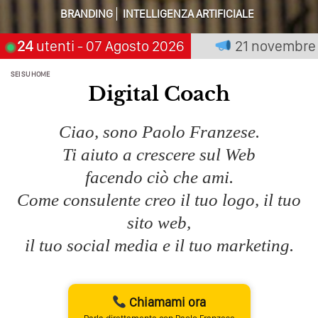
BRANDING
INTELLIGENZA ARTIFICIALE
Perché Non Guadagni Sui Social Media? Probabilmente
Tutto Peggiorerà
ia chi aspetta, scegli:
24
utenti
- 07 Agosto 2026
21 novembre 2026
Sa
Quali Sono Gli Errori Della Comunicazione Politica? Il
SEI SU
HOME
Caso Delle Braccia Incrociate
Digital Coach
Come Promuoversi Nel Wedding? Il Mio Intervento Per
L’Accademia Del Wedding
Ciao, sono Paolo Franzese.
Ti aiuto a crescere sul Web
facendo ciò che ami.
Come consulente creo il tuo logo, il tuo
sito web,
il tuo social media e il tuo marketing.
Chiamami ora