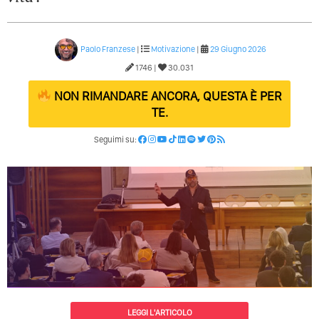
Paolo Franzese
|
Motivazione
|
29 Giugno 2026
1746 |
30.031
NON RIMANDARE ANCORA, QUESTA È PER
TE.
Seguimi su:
LEGGI L'ARTICOLO