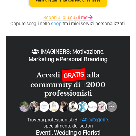
Parla direttamente con Paolo Franzese
Scopri di piú su di me
Oppure scegli nello
shop
tra i miei servizi personalizzati.
IMAGINERS: Motivazione,
Marketing e Personal Branding
GRATIS
Accedi
alla
community di +2000
professionisti
Troverai professionisti di
+40 categorie
,
specialmente dei settori
Eventi, Wedding o Fioristi