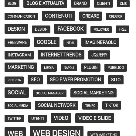
BLOG E ATTUALITÀ
BRAND
CLIENTI
BLOG
CMS
CONTENUTI
CREARE
COMMUNICATION
CREATOR
FACEBOOK
DESIGN
DESIGN
FREE
FOLLOWER
GOOGLE
IMAGINEPAOLO
FREEWARE
HTML
INTERNET TRENDS
JQUERY
INSTAGRAM
MARKETING
PLUGIN
PUBBLICO
MEDIA
NAPOLI
SEO
SEO E WEB PROMOTION
SITO
RICERCA
SOCIAL
SOCIAL MARKETING
SOCIAL MANAGER
SOCIAL NETWORK
TIKTOK
SOCIAL MEDIA
TEMPO
VIDEO
VIDEO E SLIDE
TWITTER
UTENTI
WEB DESIGN
WEB
WEB MARKETING