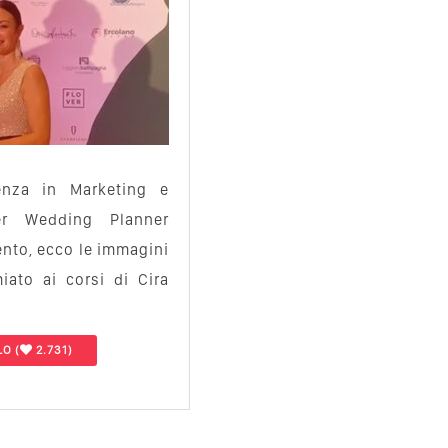
nza in Marketing e
er Wedding Planner
nto, ecco le immagini
iato ai corsi di Cira
LO
(
2.731)