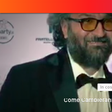
Perché
ULTIMO ARTICOLO
Quando L’amore
Come Scrivere
Cos’è La Search 
Search
Come Cambieranno 
Quale Sarà Il Futuro Della 
Perché Pubblic