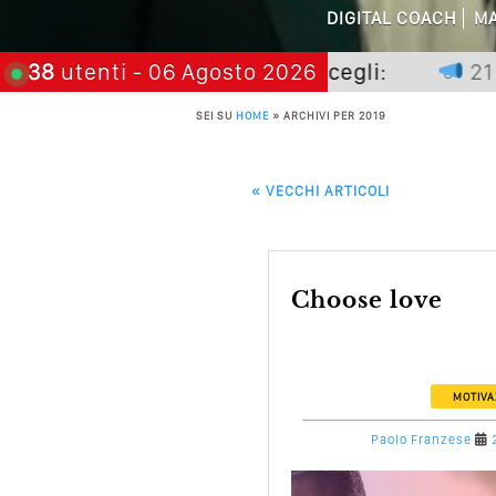
DIGITAL COACH
MA
Perché Non Gua
non premia chi aspetta, scegli:
38
utenti
- 06 Agosto 2026
21 novem
Quali Sono Gli Errori
SEI SU
HOME
»
ARCHIVI PER 2019
Come Promuoversi N
POST NAVIGATION
«
VECCHI ARTICOLI
choose love
MOTIVA
Paolo Franzese