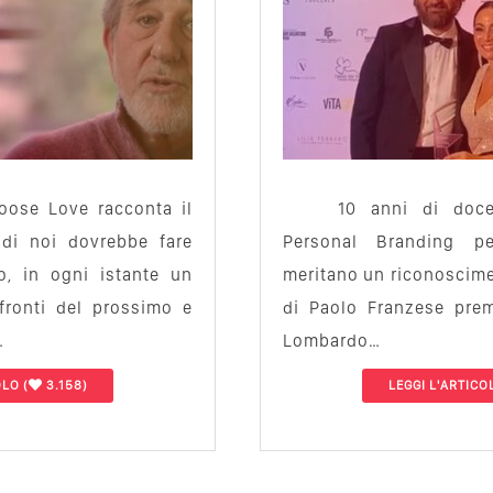
ose Love racconta il
10 anni di doce
di noi dovrebbe fare
Personal Branding p
o, in ogni istante un
meritano un riconoscime
fronti del prossimo e
di Paolo Franzese prem
…
Lombardo…
OLO
(
3.158)
LEGGI L'ARTICO