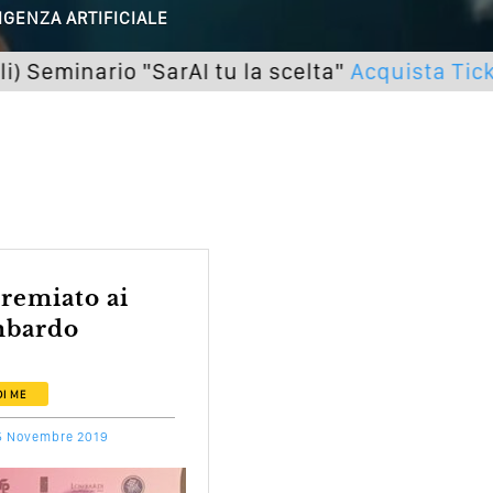
IGENZA ARTIFICIALE
utto Peggiorerà
ario "SarAI tu la scelta"
Acquista Ticket
lle Braccia Incrociate
cademia Del Wedding
ombardo
DI ME
5 Novembre 2019