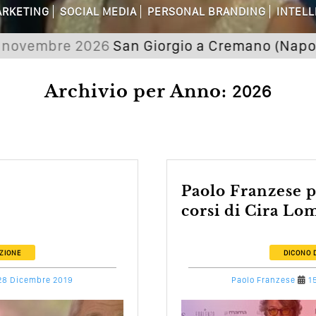
RKETING
SOCIAL MEDIA
PERSONAL BRANDING
INTELL
dagni Sui Social Media? Probabilmente T
bre 2026
San Giorgio a Cremano (Napoli) Semin
 Della Comunicazione Politica? Il Caso De
Archivio per Anno:
2026
el Wedding? Il Mio Intervento Per L’Ac
Paolo Franzese premiato ai
corsi di Cira L
ZIONE
DICONO 
28 Dicembre 2019
Paolo Franzese
1