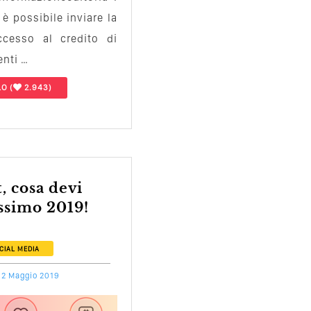
 è possibile inviare la
ccesso al credito di
enti …
LO
(
2.943)
ossimo 2019!
CIAL MEDIA
2 Maggio 2019