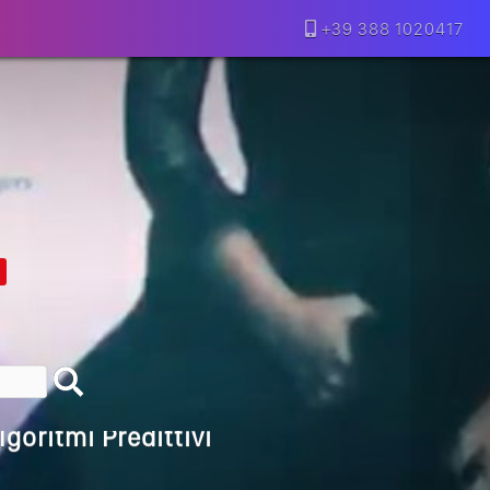
+39 388 1020417
lla Motivazione…
armine Franzese
eranno Davvero
Della Vecchia SEO
goritmi Predittivi
l Media, L’AI E I Contenuti…
 O Solo Rumore…