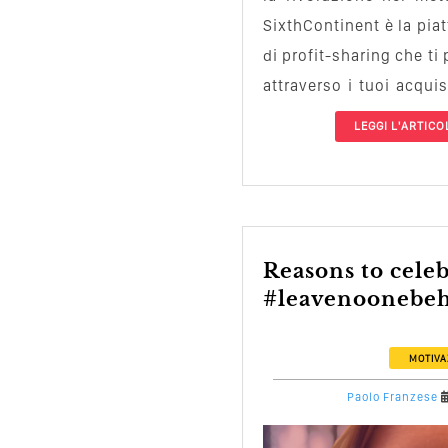
SixthContinent è la pia
di profit-sharing che ti
attraverso i tuoi acqui
essere …
LEGGI L'ARTICO
reasons to celebrate
#leavenoonebe
MOTIVA
Paolo Franzese