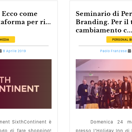
Seminario di Personal
aforma per ri...
Branding. Per il 
cambiamento c..
 MEDIA
PERSONAL B
8 Aprile 2019
Paolo Franzese
nent SixthContinent è
Domenica 24 ma
odo di fare shopping!
presso l’Holiday Inn di