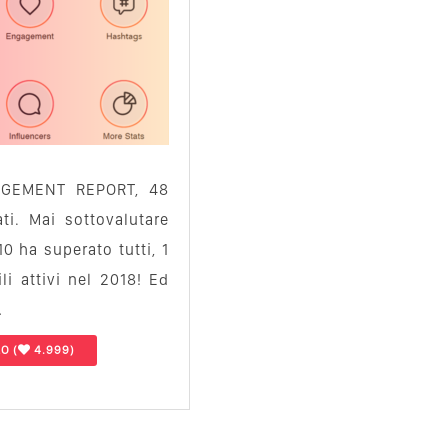
GEMENT REPORT, 48
ati. Mai sottovalutare
0 ha superato tutti, 1
li attivi nel 2018! Ed
…
LO
(
4.999)