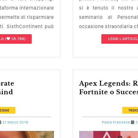
ttaforma internazionale
si è tenuto il nostro
 permette di risparmiare
seminario di Personal
sti. SixthContinent può
occasione straordiaria c
LO
(
28.789)
LEGGI L'ARTICO
Apex Legends: Rivale di
hind
Fortnite o Succe
ZIONE
TREN
21 Marzo 2019
Paolo Franzese
2