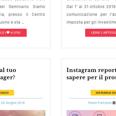
del Seminario Siamo
Dal 1° al 31 ottobre 2019
la, presso il Centro
comunicazione per l’a
uono e sta …
imposta per gli investim
OLO
(
4.010)
LEGGI L'ARTICO
Instagram report, cosa devi
ager?
sapere per il pr
 COACH
INSTAGRAM
SO
25 Giugno 2019
Paolo Franzese