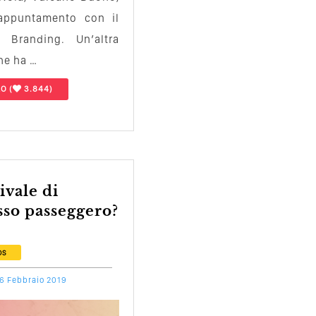
 appuntamento con il
 Branding. Un’altra
he ha …
LO
(
3.844)
sso passeggero?
DS
6 Febbraio 2019