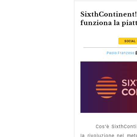
SixthContinent! Ecco come
funziona la piatt
SOCIAL
Paolo Franzese
Cos’è SixthConti
la rivoluzione nel met