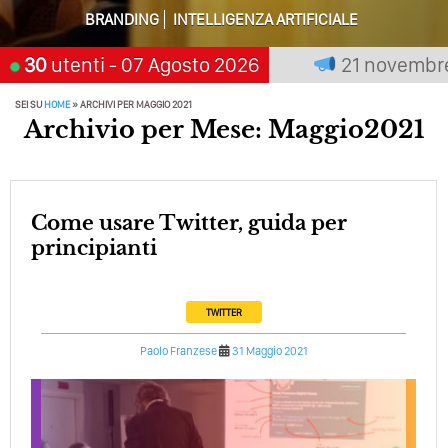
Solo Rumore…
BRANDING
INTELLIGENZA ARTIFICIALE
Perché Non Guadagni Sui Social Media? Probabilmente
premia chi aspetta, scegli:
30
utenti
- 07 Agosto 2026
21 novembre 20
Tutto Peggiorerà
SEI SU
HOME
»
ARCHIVI PER MAGGIO 2021
Quali Sono Gli Errori Della Comunicazione Politica? Il
Archivio per Mese: Maggio2021
Caso Delle Braccia Incrociate
Come Promuoversi Nel Wedding? Il Mio Intervento Per
L’Accademia Del Wedding
Come usare Twitter, guida per
principianti
TWITTER
Paolo Franzese
31 Maggio 2021