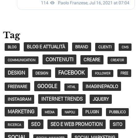
Tag
BLOG E ATTUALITÀ
BRAND
CLIENTI
BLOG
CMS
CONTENUTI
CREARE
COMMUNICATION
CREATOR
FACEBOOK
DESIGN
DESIGN
FREE
FOLLOWER
GOOGLE
IMAGINEPAOLO
FREEWARE
HTML
INTERNET TRENDS
JQUERY
INSTAGRAM
MARKETING
PLUGIN
PUBBLICO
MEDIA
NAPOLI
SEO
SEO E WEB PROMOTION
SITO
RICERCA
SOCIAL
SOCIAL MARKETING