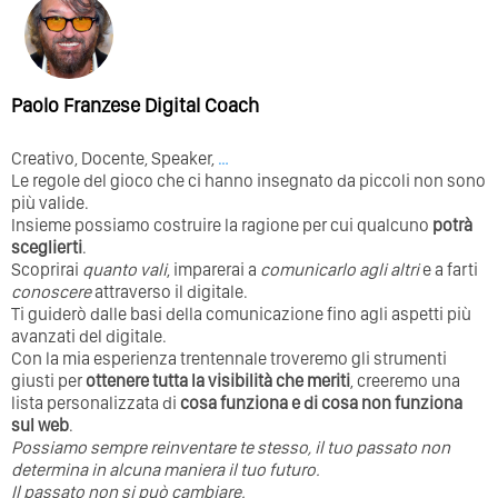
Paolo Franzese Digital Coach
Creativo, Docente, Speaker,
…
Le regole del gioco che ci hanno insegnato da piccoli non sono
più valide.
Insieme possiamo costruire la ragione per cui qualcuno
potrà
sceglierti
.
Scoprirai
quanto vali
, imparerai a
comunicarlo agli altri
e a farti
conoscere
attraverso il digitale.
Ti guiderò dalle basi della comunicazione fino agli aspetti più
avanzati del digitale.
Con la mia esperienza trentennale troveremo gli strumenti
giusti per
ottenere tutta la visibilità che meriti
, creeremo una
lista personalizzata di
cosa funziona e di cosa non funziona
sul web
.
Possiamo sempre reinventare te stesso, il tuo passato non
determina in alcuna maniera il tuo futuro. ⁣
⁣Il passato non si può cambiare.