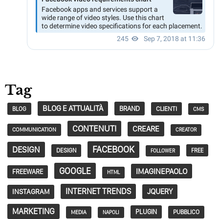
Tag
BLOG E ATTUALITÀ
BRAND
CLIENTI
BLOG
CMS
CONTENUTI
CREARE
COMMUNICATION
CREATOR
FACEBOOK
DESIGN
DESIGN
FREE
FOLLOWER
GOOGLE
IMAGINEPAOLO
FREEWARE
HTML
INTERNET TRENDS
JQUERY
INSTAGRAM
MARKETING
PLUGIN
PUBBLICO
MEDIA
NAPOLI