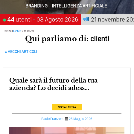
Perché Non Guadagni Sui Social Media? Probabilmente
BRANDING
INTELLIGENZA ARTIFICIALE
Tutto Peggiorerà
chi aspetta, scegli:
44
utenti
- 08 Agosto 2026
21 novembre 2026
San G
Quali Sono Gli Errori Della Comunicazione Politica? Il
Caso Delle Braccia Incrociate
SEI SU
HOME
»
CLIENTI
Come Promuoversi Nel Wedding? Il Mio Intervento Per
Qui parliamo di:
clienti
L’Accademia Del Wedding
POST NAVIGATION
«
VECCHI ARTICOLI
Quale sarà il futuro della tua
azienda? Lo decidi adess...
SOCIAL MEDIA
Paolo Franzese
25 Maggio 2026