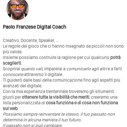
Paolo Franzese Digital Coach
Creativo, Docente, Speaker,
…
Le regole del gioco che ci hanno insegnato da piccoli non sono
più valide.
Insieme possiamo costruire la ragione per cui qualcuno
potrà
sceglierti
.
Scoprirai
quanto vali
, imparerai a
comunicarlo agli altri
e a farti
conoscere
attraverso il digitale.
Ti guiderò dalle basi della comunicazione fino agli aspetti più
avanzati del digitale.
Con la mia esperienza trentennale troveremo gli strumenti
giusti per
ottenere tutta la visibilità che meriti
, creeremo una
lista personalizzata di
cosa funziona e di cosa non funziona
sul web
.
Possiamo sempre reinventare te stesso, il tuo passato non
determina in alcuna maniera il tuo futuro. ⁣
⁣Il passato non si può cambiare.