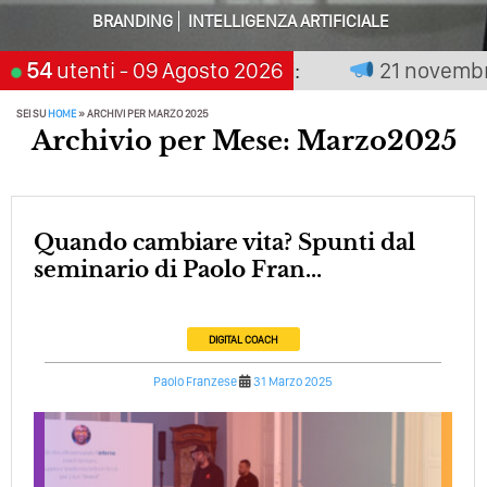
Perché Pubblicare Non Basta Più? Contenuti Di Valore O
BRANDING
INTELLIGENZA ARTIFICIALE
Solo Rumore…
n premia chi aspetta, scegli:
54
utenti
- 09 Agosto 2026
21 novembre 20
Perché Non Guadagni Sui Social Media? Probabilmente
Tutto Peggiorerà
SEI SU
HOME
»
ARCHIVI PER MARZO 2025
Archivio per Mese: Marzo2025
Quali Sono Gli Errori Della Comunicazione Politica? Il
Caso Delle Braccia Incrociate
Come Promuoversi Nel Wedding? Il Mio Intervento Per
L’Accademia Del Wedding
Quando cambiare vita? Spunti dal
seminario di Paolo Fran...
DIGITAL COACH
Paolo Franzese
31 Marzo 2025