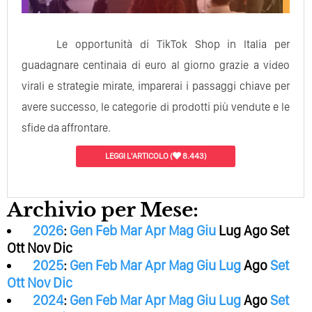
Le opportunità di TikTok Shop in Italia per
guadagnare centinaia di euro al giorno grazie a video
virali e strategie mirate, imparerai i passaggi chiave per
avere successo, le categorie di prodotti più vendute e le
sfide da affrontare.
LEGGI L'ARTICOLO
(
8.443)
Archivio per Mese:
2026
:
Gen
Feb
Mar
Apr
Mag
Giu
Lug
Ago
Set
Ott
Nov
Dic
2025
:
Gen
Feb
Mar
Apr
Mag
Giu
Lug
Ago
Set
Ott
Nov
Dic
2024
:
Gen
Feb
Mar
Apr
Mag
Giu
Lug
Ago
Set