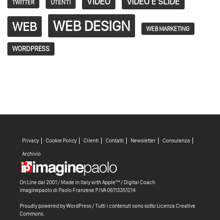
VIDEO
VIDEO E SLIDE
TWITTER
UTENTI
WEB DESIGN
WEB
WEB MARKETING
WORDPRESS
Privacy
Cookie Policy
Clienti
Contatti
Newsletter
Consulenza
Archivio
On Line dal 2001 / Made in Italy with
Apple™ /
Digital Coach
imaginepaolo di
Paolo Franzese
P.IVA 06113351214
Proudly powered by WordPress
/ Tutti i contenuti sono sotto
Licenza Creative
Commons
.