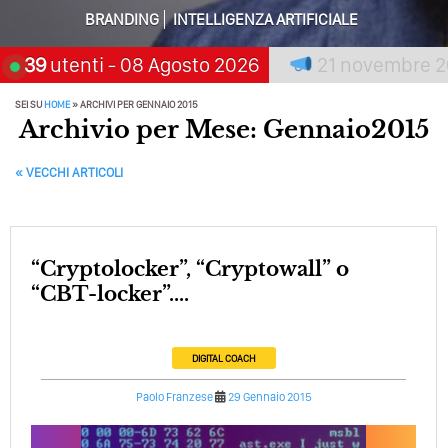
BRANDING
INTELLIGENZA ARTIFICIALE
Perché Non Guadagni Sui Social Media? Probabilmente
Tutto Peggiorerà
ia chi aspetta, scegli:
39
utenti
- 08 Agosto 2026
21 novembre 2026
Sa
Quali Sono Gli Errori Della Comunicazione Politica? Il
SEI SU
HOME
»
ARCHIVI PER GENNAIO 2015
Caso Delle Braccia Incrociate
Archivio per Mese: Gennaio2015
Come Promuoversi Nel Wedding? Il Mio Intervento Per
L’Accademia Del Wedding
POST NAVIGATION
«
VECCHI ARTICOLI
“Cryptolocker”, “Cryptowall” o
“CBT-locker”....
DIGITAL COACH
Paolo Franzese
29 Gennaio 2015