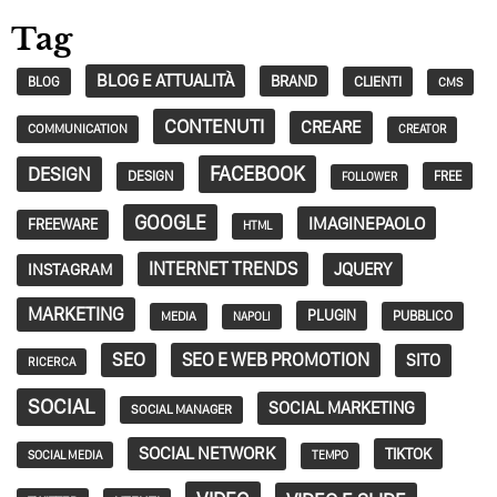
Tag
BLOG E ATTUALITÀ
BRAND
CLIENTI
BLOG
CMS
CONTENUTI
CREARE
COMMUNICATION
CREATOR
FACEBOOK
DESIGN
DESIGN
FREE
FOLLOWER
GOOGLE
IMAGINEPAOLO
FREEWARE
HTML
INTERNET TRENDS
JQUERY
INSTAGRAM
MARKETING
PLUGIN
PUBBLICO
MEDIA
NAPOLI
SEO
SEO E WEB PROMOTION
SITO
RICERCA
SOCIAL
SOCIAL MARKETING
SOCIAL MANAGER
SOCIAL NETWORK
TIKTOK
SOCIAL MEDIA
TEMPO