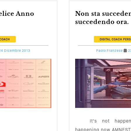
Non sta succedendo qui. Ma sta
succedendo ora.
 COACH
DIGITAL COACH
PERS
24 Dicembre 2013
Paolo Franzese
2
It’s not happen
happening now AMNEST