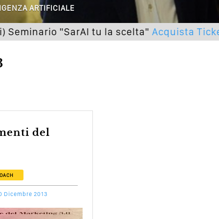
IGENZA ARTIFICIALE
utto Peggiorerà
ario "SarAI tu la scelta"
Acquista Ticket
lle Braccia Incrociate
3
cademia Del Wedding
COACH
0 Dicembre 2013