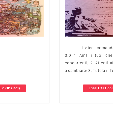
I dieci comanda
3.0 1. Ama i tuoi clie
concorrenti; 2. Attenti 
a cambiare; 3. Tutela il 
OLO
(
2.361)
LEGGI L'ARTICO