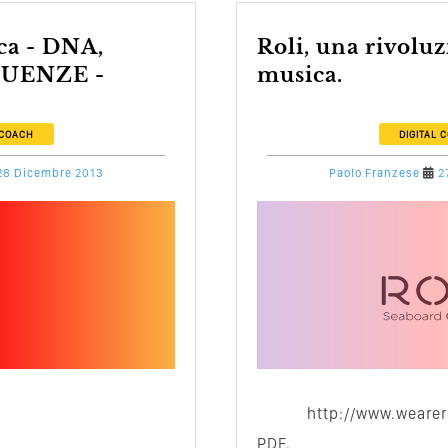
Roli, una rivoluzione nella
UENZE -
musica.
 COACH
DIGITAL 
28 Dicembre 2013
Paolo Franzese
2
http://www.weare
PDF.