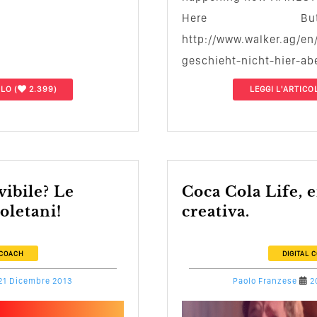
Here B
http://www.walker.ag/e
geschieht-nicht-hier-abe
PDF.
OLO
(
2.399)
LEGGI L'ARTICO
Coca Cola Life, emozione
oletani!
creativa.
 COACH
DIGITAL 
21 Dicembre 2013
Paolo Franzese
2