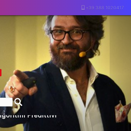
+39 388 1020417
lla Motivazione…
armine Franzese
eranno Davvero
Della Vecchia SEO
goritmi Predittivi
l Media, L’AI E I Contenuti…
 O Solo Rumore…