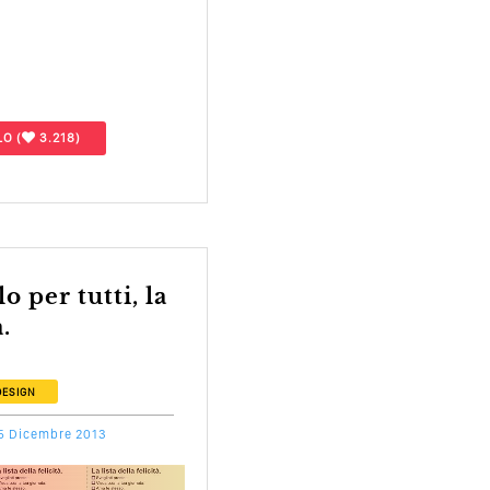
LO
(
3.218)
à.
DESIGN
5 Dicembre 2013