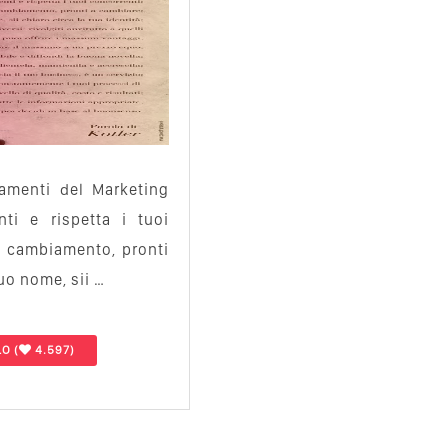
menti del Marketing
nti e rispetta i tuoi
al cambiamento, pronti
Tuo nome, sii …
LO
(
4.597)