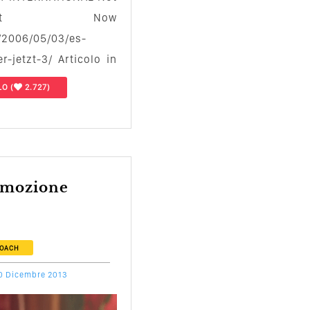
ut Now
n/2006/05/03/es-
r-jetzt-3/ Articolo in
LO
(
2.727)
COACH
0 Dicembre 2013