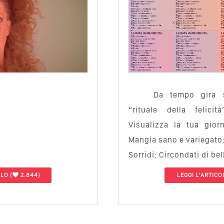
Da tempo gira 
“rituale della felicit
Visualizza la tua gior
Mangia sano e variegato;
Sorridi; Circondati di bel
OLO
(
2.844)
LEGGI L'ARTICO