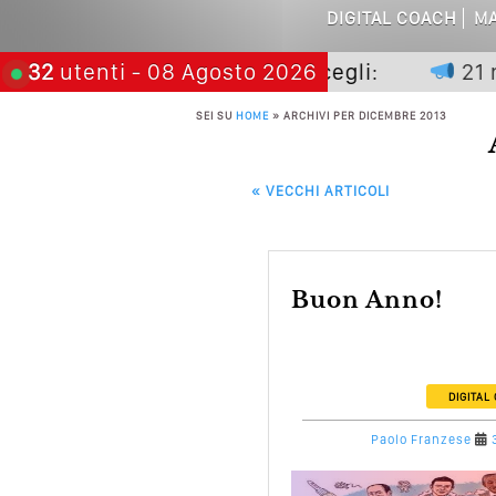
DIGITAL COACH
MA
Perché Non Gua
non premia chi aspetta, scegli:
32
utenti
- 08 Agosto 2026
21 novem
Quali Sono Gli Errori
SEI SU
HOME
»
ARCHIVI PER DICEMBRE 2013
Come Promuoversi N
POST NAVIGATION
«
VECCHI ARTICOLI
Buon Anno!
DIGITAL
Paolo Franzese