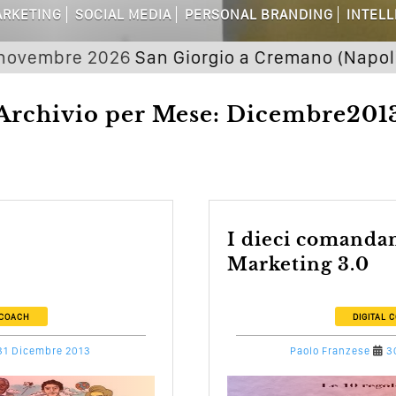
RKETING
SOCIAL MEDIA
PERSONAL BRANDING
INTELL
dagni Sui Social Media? Probabilmente T
bre 2026
San Giorgio a Cremano (Napoli) Semin
 Della Comunicazione Politica? Il Caso De
Archivio per Mese: Dicembre201
el Wedding? Il Mio Intervento Per L’Ac
I dieci comandamenti del
Marketing 3.0
 COACH
DIGITAL 
31 Dicembre 2013
Paolo Franzese
3