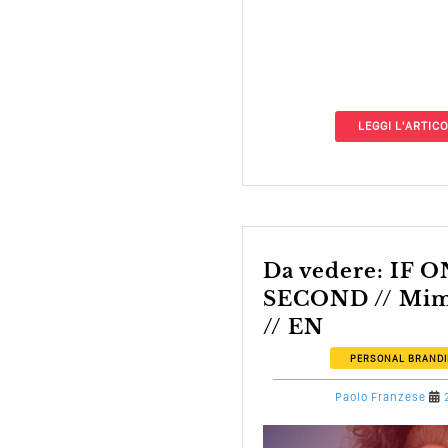
LEGGI L'ARTIC
Da vedere: IF ONLY FOR A
SECOND // Mim
// EN
PERSONAL BRAND
Paolo Franzese