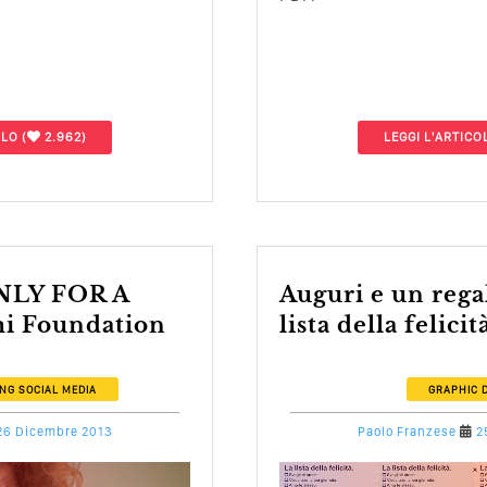
OLO
(
2.962)
LEGGI L'ARTICO
Auguri e un regalo per tutti, la
i Foundation
lista della felicit
ING
SOCIAL MEDIA
GRAPHIC 
26 Dicembre 2013
Paolo Franzese
2