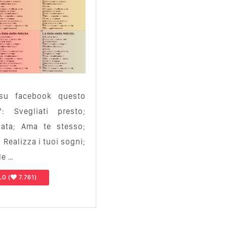
su facebook questo
à”: Svegliati presto;
nata; Ama te stesso;
 Realizza i tuoi sogni;
le …
LO
(
7.761)