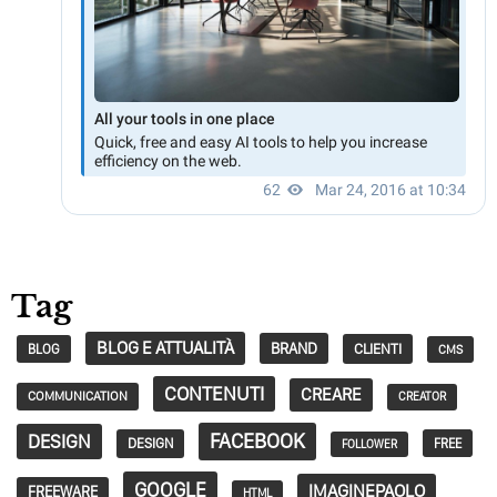
Tag
BLOG E ATTUALITÀ
BRAND
CLIENTI
BLOG
CMS
CONTENUTI
CREARE
COMMUNICATION
CREATOR
FACEBOOK
DESIGN
DESIGN
FREE
FOLLOWER
GOOGLE
IMAGINEPAOLO
FREEWARE
HTML