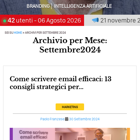
Solo Rumore…
BRANDING
INTELLIGENZA ARTIFICIALE
Perché Non Guadagni Sui Social Media? Probabilmente
remia chi aspetta, scegli:
42
utenti
- 06 Agosto 2026
21 novembre 2026
Tutto Peggiorerà
Quali Sono Gli Errori Della Comunicazione Politica? Il
SEI SU
HOME
»
ARCHIVI PER SETTEMBRE 2024
Archivio per Mese:
Caso Delle Braccia Incrociate
Settembre2024
Come Promuoversi Nel Wedding? Il Mio Intervento Per
L’Accademia Del Wedding
Come scrivere email efficaci: 13
consigli strategici per...
MARKETING
Paolo Franzese
30 Settembre 2024