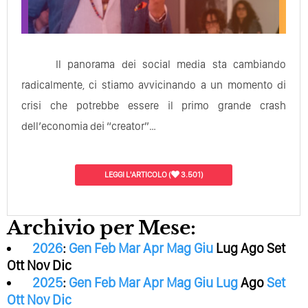
Il panorama dei social media sta cambiando
radicalmente, ci stiamo avvicinando a un momento di
crisi che potrebbe essere il primo grande crash
dell’economia dei “creator”…
LEGGI L'ARTICOLO
(
3.501)
Archivio per Mese:
2026
:
Gen
Feb
Mar
Apr
Mag
Giu
Lug
Ago
Set
Ott
Nov
Dic
2025
:
Gen
Feb
Mar
Apr
Mag
Giu
Lug
Ago
Set
Ott
Nov
Dic