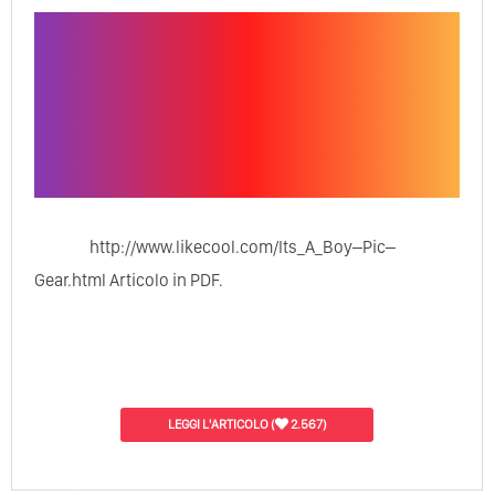
http://www.likecool.com/Its_A_Boy–Pic–
Gear.html Articolo in PDF.
LEGGI L'ARTICOLO
(
2.567)