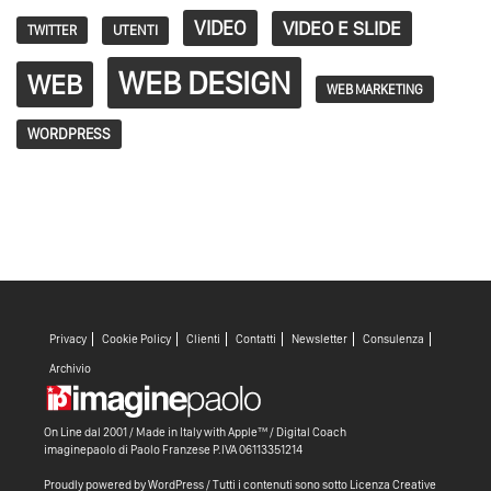
VIDEO
VIDEO E SLIDE
TWITTER
UTENTI
WEB DESIGN
WEB
WEB MARKETING
WORDPRESS
Privacy
Cookie Policy
Clienti
Contatti
Newsletter
Consulenza
Archivio
On Line dal 2001 / Made in Italy with
Apple™ /
Digital Coach
imaginepaolo di
Paolo Franzese
P.IVA 06113351214
Proudly powered by WordPress
/ Tutti i contenuti sono sotto
Licenza Creative