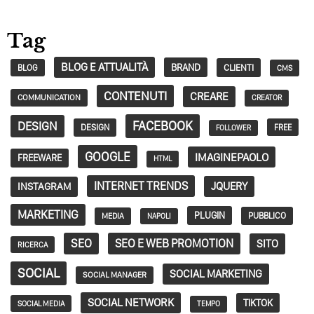
Tag
BLOG E ATTUALITÀ
BRAND
CLIENTI
BLOG
CMS
CONTENUTI
CREARE
COMMUNICATION
CREATOR
FACEBOOK
DESIGN
DESIGN
FREE
FOLLOWER
GOOGLE
IMAGINEPAOLO
FREEWARE
HTML
INTERNET TRENDS
JQUERY
INSTAGRAM
MARKETING
PLUGIN
PUBBLICO
MEDIA
NAPOLI
SEO
SEO E WEB PROMOTION
SITO
RICERCA
SOCIAL
SOCIAL MARKETING
SOCIAL MANAGER
SOCIAL NETWORK
TIKTOK
SOCIAL MEDIA
TEMPO