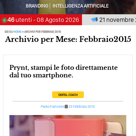
Solo Rumore…
BRANDING
INTELLIGENZA ARTIFICIALE
Perché Non Guadagni Sui Social Media? Probabilmente
Tutto Peggiorerà
emia chi aspetta, scegli:
46
utenti
- 08 Agosto 2026
21 novembre 2026
Quali Sono Gli Errori Della Comunicazione Politica? Il
SEI SU
HOME
»
ARCHIVI PER FEBBRAIO 2015
Caso Delle Braccia Incrociate
Archivio per Mese: Febbraio2015
Come Promuoversi Nel Wedding? Il Mio Intervento Per
L’Accademia Del Wedding
Prynt, stampi le foto direttamente
dal tuo smartphone.
DIGITAL COACH
Paolo Franzese
23 Febbraio 2015