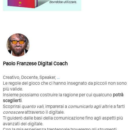
Paolo Franzese Digital Coach
Creativo, Docente, Speaker,
…
Le regole del gioco che ci hanno insegnato da piccoli non sono
più valide.
Insieme possiamo costruire la ragione per cui qualcuno
potrà
sceglierti
.
Scoprirai
quanto vali
, imparerai a
comunicarlo agli altri
e a farti
conoscere
attraverso il digitale.
Ti guiderò dalle basi della comunicazione fino agli aspetti più
avanzati del digitale.
Con la mia esperienza trentennale troveremo gli strumenti