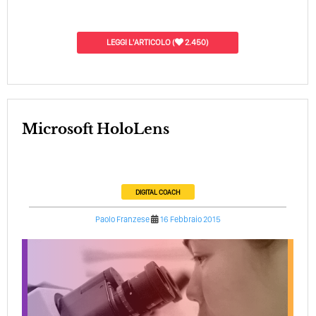
LEGGI L'ARTICOLO
(
2.450)
Microsoft HoloLens
DIGITAL COACH
Paolo Franzese
16 Febbraio 2015