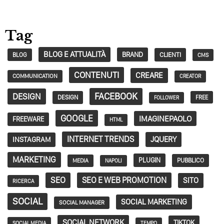
Tag
BLOG E ATTUALITÀ
BRAND
CLIENTI
BLOG
CMS
CONTENUTI
CREARE
COMMUNICATION
CREATOR
FACEBOOK
DESIGN
DESIGN
FREE
FOLLOWER
GOOGLE
IMAGINEPAOLO
FREEWARE
HTML
INTERNET TRENDS
JQUERY
INSTAGRAM
MARKETING
PLUGIN
PUBBLICO
MEDIA
NAPOLI
SEO
SEO E WEB PROMOTION
SITO
RICERCA
SOCIAL
SOCIAL MARKETING
SOCIAL MANAGER
SOCIAL NETWORK
TIKTOK
SOCIAL MEDIA
TEMPO