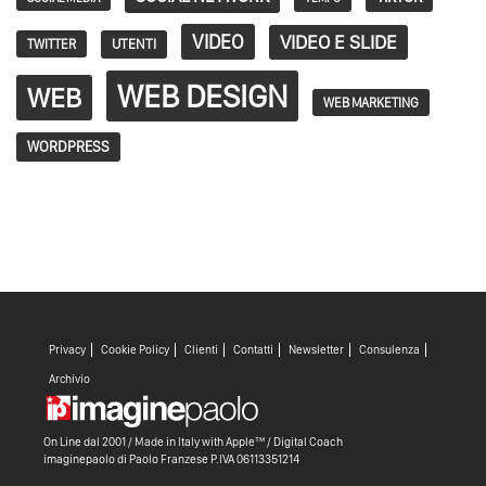
VIDEO
VIDEO E SLIDE
TWITTER
UTENTI
WEB DESIGN
WEB
WEB MARKETING
WORDPRESS
Privacy
Cookie Policy
Clienti
Contatti
Newsletter
Consulenza
Archivio
On Line dal 2001 / Made in Italy with
Apple™ /
Digital Coach
imaginepaolo di
Paolo Franzese
P.IVA 06113351214