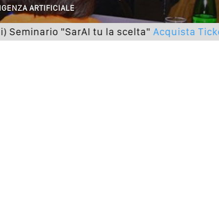
 O Solo Rumore…
IGENZA ARTIFICIALE
utto Peggiorerà
nario "SarAI tu la scelta"
Acquista Ticket
lle Braccia Incrociate
cademia Del Wedding