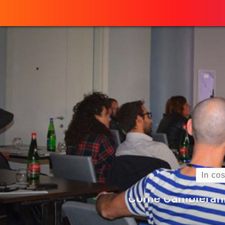
Perché
ULTIMO ARTICOLO
Quando L’amore
Come Scrivere
Cos’è La Search 
Search
Come Cambieranno 
Quale Sarà Il Futuro Della 