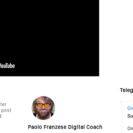
Tele
tter
 post
i
Paolo Franzese Digital Coach