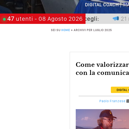
Perché Pubblic
DIGITAL COACH
MA
Perché Non Gua
non premia chi aspetta, scegli:
47
utenti
- 08 Agosto 2026
21 nove
Quali Sono Gli Errori
SEI SU
HOME
»
ARCHIVI PER LUGLIO 2025
Come Promuoversi N
Come valorizzare un territorio
con la comunicazi
DIGITAL
Paolo Franzese