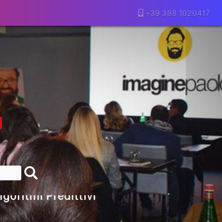
+39 388 1020417
lla Motivazione…
armine Franzese
eranno Davvero
Della Vecchia SEO
goritmi Predittivi
l Media, L’AI E I Contenuti…