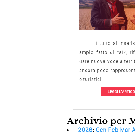
Il tutto si inser
ampio fatto di talk, ri
dare nuova voce a territ
ancora poco rappresentat
e turistici.
LEGGI L'ARTIC
Archivio per 
2026
:
Gen
Feb
Mar