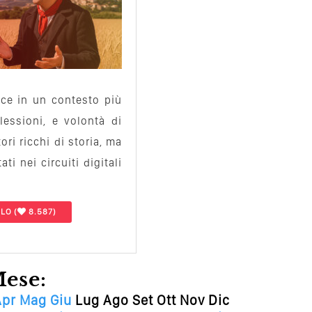
isce in un contesto più
flessioni, e volontà di
ori ricchi di storia, ma
i nei circuiti digitali
OLO
(
8.587)
Mese:
Apr
Mag
Giu
Lug
Ago
Set
Ott
Nov
Dic