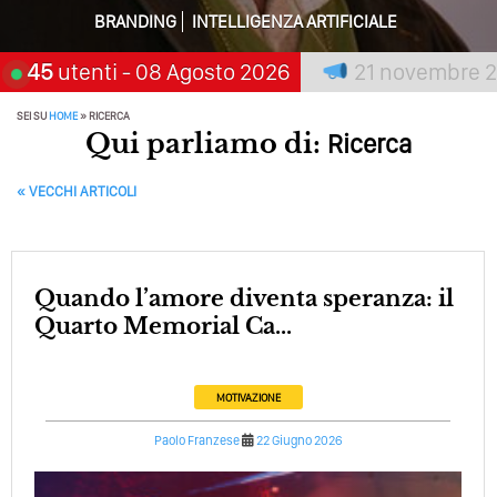
Perché Non Guadagni Sui Social Media? Probabilmente
BRANDING
INTELLIGENZA ARTIFICIALE
Tutto Peggiorerà
a chi aspetta, scegli:
45
utenti
- 08 Agosto 2026
21 novembre 2026
San
Quali Sono Gli Errori Della Comunicazione Politica? Il
Caso Delle Braccia Incrociate
SEI SU
HOME
»
RICERCA
Qui parliamo di:
Ricerca
Come Promuoversi Nel Wedding? Il Mio Intervento Per
L’Accademia Del Wedding
POST NAVIGATION
«
VECCHI ARTICOLI
Quando l’amore diventa speranza: il
Quarto Memorial Ca...
MOTIVAZIONE
Paolo Franzese
22 Giugno 2026