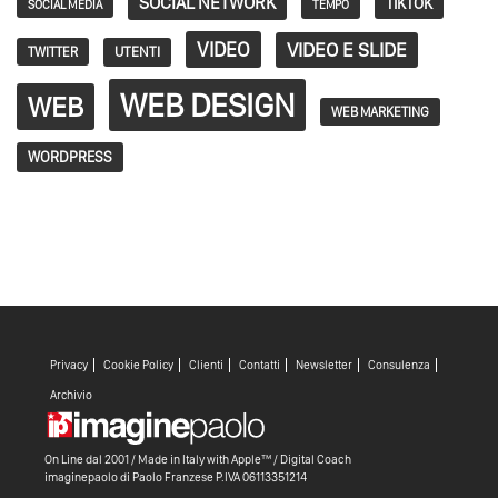
SOCIAL NETWORK
TIKTOK
SOCIAL MEDIA
TEMPO
VIDEO
VIDEO E SLIDE
TWITTER
UTENTI
WEB DESIGN
WEB
WEB MARKETING
WORDPRESS
Privacy
Cookie Policy
Clienti
Contatti
Newsletter
Consulenza
Archivio
On Line dal 2001 / Made in Italy with
Apple™ /
Digital Coach
imaginepaolo di
Paolo Franzese
P.IVA 06113351214