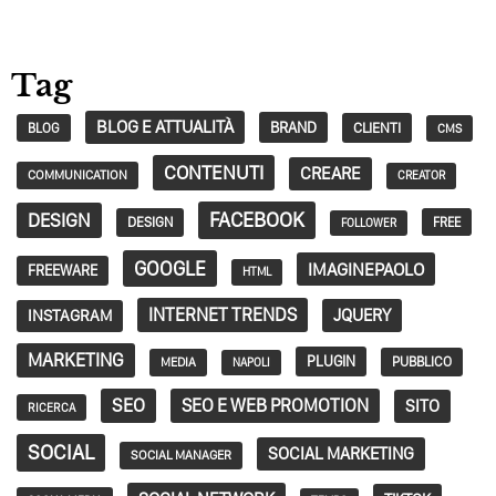
Tag
BLOG E ATTUALITÀ
BRAND
CLIENTI
BLOG
CMS
CONTENUTI
CREARE
COMMUNICATION
CREATOR
FACEBOOK
DESIGN
DESIGN
FREE
FOLLOWER
GOOGLE
IMAGINEPAOLO
FREEWARE
HTML
INTERNET TRENDS
JQUERY
INSTAGRAM
MARKETING
PLUGIN
PUBBLICO
MEDIA
NAPOLI
SEO
SEO E WEB PROMOTION
SITO
RICERCA
SOCIAL
SOCIAL MARKETING
SOCIAL MANAGER