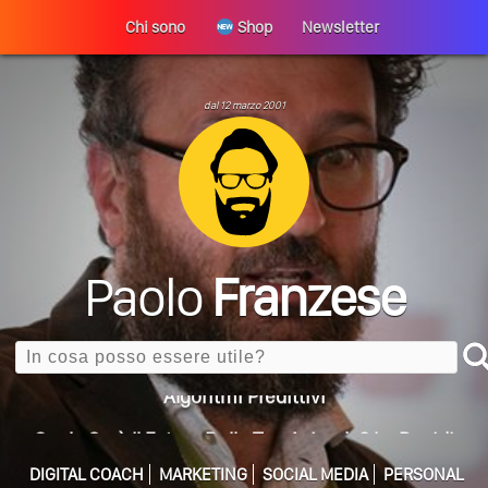
Chi sono
Shop
Newsletter
Perché La Tua Vita Non Cambia? La Trappola
ULTIMO ARTICOLO
Della Motivazione…
dal 12 marzo 2001
Quando L’amore Diventa Speranza: Il Quarto Memorial
Carmine Franzese
Come Scrivere Un Articolo Per Il Blog? Uno Che
Leggeranno Davvero
Cos’è La Search Generative Experience (SGE)? Il Declino
Della Vecchia SEO
Paolo
Franzese
Come Cambieranno I Social Media? Siamo Nell’era Degli
Algoritmi Predittivi
Search
Quale Sarà Il Futuro Della Tua Azienda? Lo Decidi
Adesso Con I Social Media, L’AI E I Contenuti…
Perché Pubblicare Non Basta Più? Contenuti Di Valore O
Solo Rumore…
DIGITAL COACH
MARKETING
SOCIAL MEDIA
PERSONAL