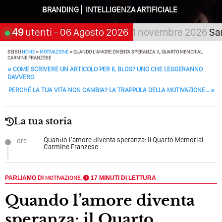
BRANDING
INTELLIGENZA ARTIFICIALE
Quali Sono Gli Errori Della Comunicazione Politica? Il
Caso Delle Braccia Incrociate
petta, scegli:
49
utenti
- 06 Agosto 2026
21 novembre 2026
San Giorgio
Come Promuoversi Nel Wedding? Il Mio Intervento Per
L’Accademia Del Wedding
SEI SU
HOME
»
MOTIVAZIONE
»
QUANDO L’AMORE DIVENTA SPERANZA: IL QUARTO MEMORIAL
CARMINE FRANZESE
POST NAVIGATION
«
COME SCRIVERE UN ARTICOLO PER IL BLOG? UNO CHE LEGGERANNO
DAVVERO
PERCHÉ LA TUA VITA NON CAMBIA? LA TRAPPOLA DELLA MOTIVAZIONE…
»
La tua storia
Quando l’amore diventa speranza: il Quarto Memorial
ora
Carmine Franzese
PARLIAMO DI
MOTIVAZIONE
,
17 MINUTI DI LETTURA
Quando l’amore diventa
speranza: il Quarto