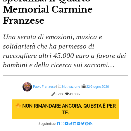
Memorial Carmine
Franzese
Una serata di emozioni, musica e
solidarietà che ha permesso di
raccogliere altri 45.000 euro a favore dei
bambini e della ricerca sui sarcomi…
Paolo Franzese
|
Motivazione
|
22 Giugno 2026
3713 |
41.035
NON RIMANDARE ANCORA, QUESTA È PER
TE.
Seguimi su: