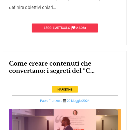
definire obiettivi chiari…
LEGGI L'ARTICOLO
(
2.608)
Come creare contenuti che
convertano: i segreti del “C...
MARKETING
Paolo Franzese
20 Maggio 2024