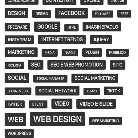
CREARE
COMMUNICATION
CREATOR
FACEBOOK
DESIGN
DESIGN
FREE
FOLLOWER
GOOGLE
IMAGINEPAOLO
FREEWARE
HTML
INTERNET TRENDS
JQUERY
INSTAGRAM
MARKETING
PLUGIN
PUBBLICO
MEDIA
NAPOLI
SEO
SEO E WEB PROMOTION
SITO
RICERCA
SOCIAL
SOCIAL MARKETING
SOCIAL MANAGER
SOCIAL NETWORK
TIKTOK
SOCIAL MEDIA
TEMPO
VIDEO
VIDEO E SLIDE
TWITTER
UTENTI
WEB DESIGN
WEB
WEB MARKETING
WORDPRESS