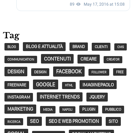
Tag
BLOG E ATTUALITÀ
BRAND
CLIENTI
BLOG
CMS
CONTENUTI
CREARE
COMMUNICATION
CREATOR
FACEBOOK
DESIGN
DESIGN
FREE
FOLLOWER
GOOGLE
IMAGINEPAOLO
FREEWARE
HTML
INTERNET TRENDS
JQUERY
INSTAGRAM
MARKETING
PLUGIN
PUBBLICO
MEDIA
NAPOLI
SEO
SEO E WEB PROMOTION
SITO
RICERCA