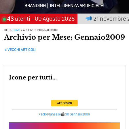
Solo Rumore…
BRANDING
INTELLIGENZA ARTIFICIALE
Perché Non Guadagni Sui Social Media? Probabilmente
remia chi aspetta, scegli:
43
utenti
- 09 Agosto 2026
21 novembre 2026
Tutto Peggiorerà
Quali Sono Gli Errori Della Comunicazione Politica? Il
SEI SU
HOME
»
ARCHIVI PER GENNAIO 2009
Archivio per Mese: Gennaio2009
Caso Delle Braccia Incrociate
Come Promuoversi Nel Wedding? Il Mio Intervento Per
POST NAVIGATION
«
VECCHI ARTICOLI
L’Accademia Del Wedding
Icone per tutti...
WEB DESIGN
Paolo Franzese
30 Gennaio 2009