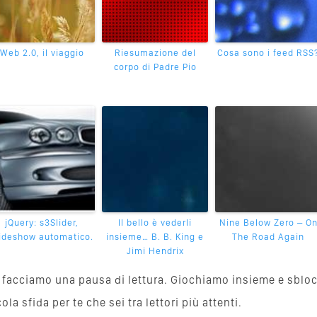
Web 2.0, il viaggio
Riesumazione del
Cosa sono i feed RSS
corpo di Padre Pio
jQuery: s3Slider,
Il bello è vederli
Nine Below Zero – O
lideshow automatico.
insieme… B. B. King e
The Road Again
Jimi Hendrix
va, facciamo una pausa di lettura. Giochiamo insieme e sblo
a sfida per te che sei tra lettori più attenti.