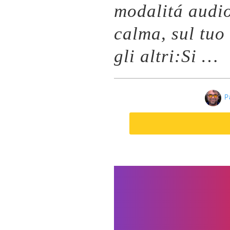
modalitá audi
calma, sul tuo
gli altri:Si …
P