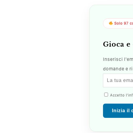
Solo 97 co
Gioca e 
Inserisci l'e
domande e ric
Accetto l'in
Inizia il