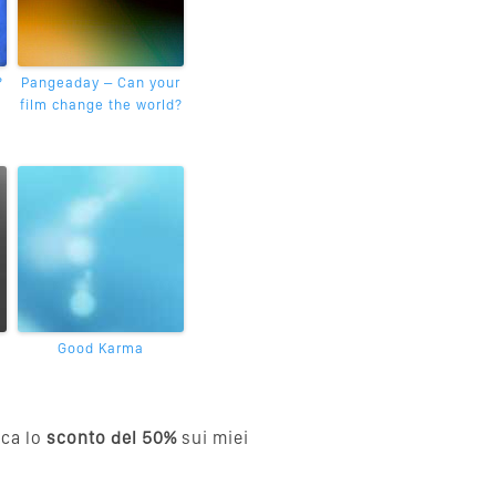
?
Pangeaday – Can your
film change the world?
n
Good Karma
cca lo
sconto del 50%
sui miei