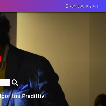
+39 388 1020417
lla Motivazione…
armine Franzese
eranno Davvero
Della Vecchia SEO
goritmi Predittivi
l Media, L’AI E I Contenuti…