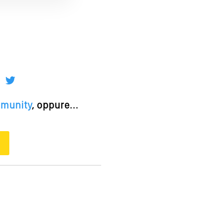
mmunity
, oppure...
O