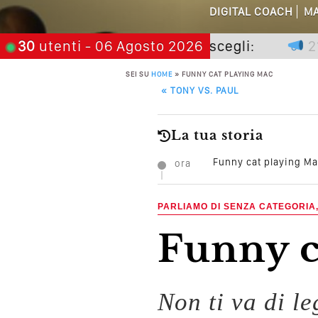
Perché Pubblic
DIGITAL COACH
MA
Perché Non Gua
e non premia chi aspetta, scegli:
30
utenti
- 06 Agosto 2026
21 nov
SEI SU
HOME
»
FUNNY CAT PLAYING MAC
Quali Sono Gli Errori
POST NAVIGATION
«
TONY VS. PAUL
Come Promuoversi N
La tua storia
Funny cat playing M
ora
PARLIAMO DI SENZA CATEGORIA
Funny 
Non ti va di l