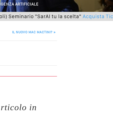
 O Solo Rumore…
IGENZA ARTIFICIALE
utto Peggiorerà
inario "SarAI tu la scelta"
Acquista Ticket
lle Braccia Incrociate
IL NUOVO MAC MACTINI?
»
cademia Del Wedding
rticolo in