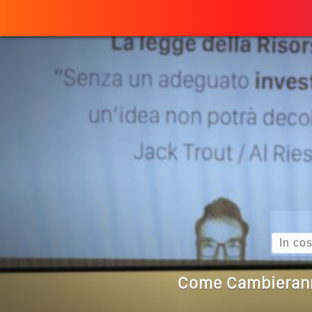
Perché
ULTIMO ARTICOLO
Quando L’amore
Come Scrivere
Cos’è La Search 
Search
Come Cambieranno 
Quale Sarà Il Futuro Della 