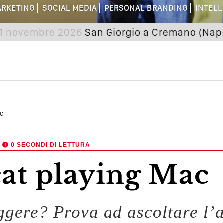
are Non Basta Più? Contenuti Di Valore
RKETING
SOCIAL MEDIA
PERSONAL BRANDING
INTELL
dagni Sui Social Media? Probabilmente T
embre 2026
San Giorgio a Cremano (Napoli) Sem
 Della Comunicazione Politica? Il Caso De
el Wedding? Il Mio Intervento Per L’Ac
ac
,
0 SECONDI DI LETTURA
cat playing Mac
eggere? Prova ad ascoltare l’a