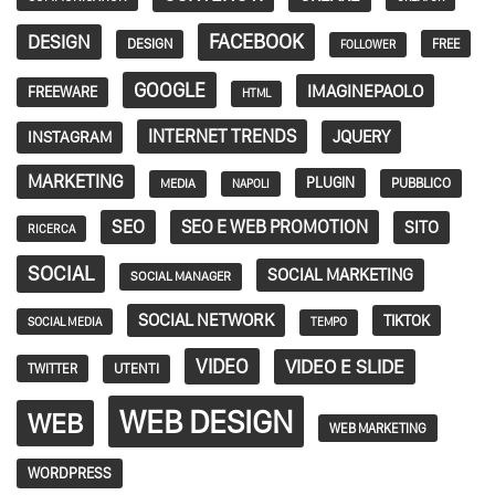
FACEBOOK
DESIGN
DESIGN
FREE
FOLLOWER
GOOGLE
IMAGINEPAOLO
FREEWARE
HTML
INTERNET TRENDS
JQUERY
INSTAGRAM
MARKETING
PLUGIN
PUBBLICO
MEDIA
NAPOLI
SEO
SEO E WEB PROMOTION
SITO
RICERCA
SOCIAL
SOCIAL MARKETING
SOCIAL MANAGER
SOCIAL NETWORK
TIKTOK
SOCIAL MEDIA
TEMPO
VIDEO
VIDEO E SLIDE
TWITTER
UTENTI
WEB DESIGN
WEB
WEB MARKETING
WORDPRESS