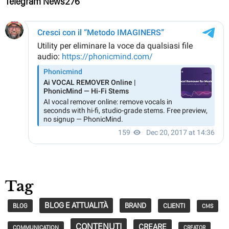
Telegram News276
Tag
BLOG E ATTUALITÀ
BRAND
CLIENTI
BLOG
CMS
CONTENUTI
CREARE
COMMUNICATION
CREATOR