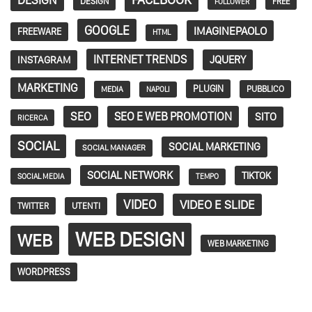
DESIGN
FREE
FOLLOWER
GOOGLE
IMAGINEPAOLO
FREEWARE
HTML
INTERNET TRENDS
JQUERY
INSTAGRAM
MARKETING
PLUGIN
PUBBLICO
MEDIA
NAPOLI
SEO
SEO E WEB PROMOTION
SITO
RICERCA
SOCIAL
SOCIAL MARKETING
SOCIAL MANAGER
SOCIAL NETWORK
TIKTOK
SOCIAL MEDIA
TEMPO
VIDEO
VIDEO E SLIDE
TWITTER
UTENTI
WEB DESIGN
WEB
WEB MARKETING
WORDPRESS