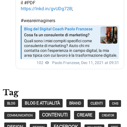
Tag
BLOG E ATTUALITÀ
BRAND
CLIENTI
BLOG
CMS
CONTENUTI
CREARE
COMMUNICATION
CREATOR
FACEBOOK
DESIGN