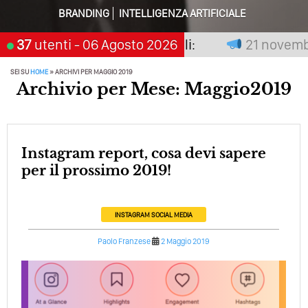
BRANDING
INTELLIGENZA ARTIFICIALE
Perché Pubblicare Non Basta Più? Contenuti Di Valore O
Solo Rumore…
non premia chi aspetta, scegli:
37
utenti
- 06 Agosto 2026
21 novembre
Perché Non Guadagni Sui Social Media? Probabilmente
Tutto Peggiorerà
SEI SU
HOME
»
ARCHIVI PER MAGGIO 2019
Archivio per Mese: Maggio2019
Quali Sono Gli Errori Della Comunicazione Politica? Il
Caso Delle Braccia Incrociate
Come Promuoversi Nel Wedding? Il Mio Intervento Per
Instagram report, cosa devi sapere
L’Accademia Del Wedding
per il prossimo 2019!
INSTAGRAM
SOCIAL MEDIA
Paolo Franzese
2 Maggio 2019