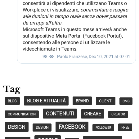
Tag
BLOG E ATTUALITÀ
BRAND
CLIENTI
BLOG
CMS
CONTENUTI
CREARE
COMMUNICATION
CREATOR
FACEBOOK
DESIGN
DESIGN
FREE
FOLLOWER