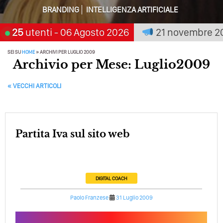
BRANDING
INTELLIGENZA ARTIFICIALE
Perché Non Guadagni Sui Social Media? Probabilmente
Tutto Peggiorerà
mia chi aspetta, scegli:
25
utenti
- 06 Agosto 2026
21 novembre 2026
Sa
Quali Sono Gli Errori Della Comunicazione Politica? Il
SEI SU
HOME
»
ARCHIVI PER LUGLIO 2009
Caso Delle Braccia Incrociate
Archivio per Mese: Luglio2009
Come Promuoversi Nel Wedding? Il Mio Intervento Per
POST NAVIGATION
L’Accademia Del Wedding
«
VECCHI ARTICOLI
partita Iva sul sito web
DIGITAL COACH
Paolo Franzese
31 Luglio 2009