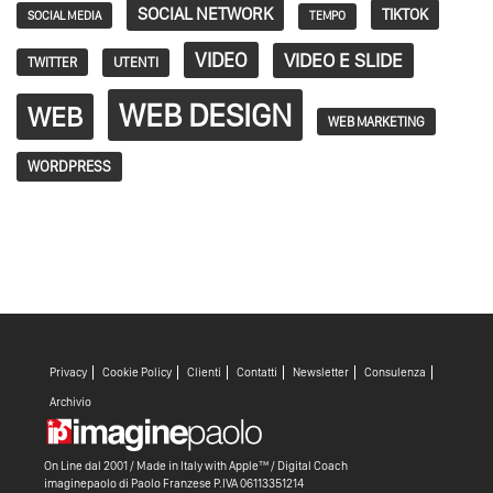
SOCIAL NETWORK
TIKTOK
SOCIAL MEDIA
TEMPO
VIDEO
VIDEO E SLIDE
TWITTER
UTENTI
WEB DESIGN
WEB
WEB MARKETING
WORDPRESS
Privacy
Cookie Policy
Clienti
Contatti
Newsletter
Consulenza
Archivio
On Line dal 2001 / Made in Italy with
Apple™ /
Digital Coach
imaginepaolo di
Paolo Franzese
P.IVA 06113351214