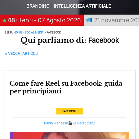
Perché Non Guadagni Sui Social Media? Probabilmente
BRANDING
INTELLIGENZA ARTIFICIALE
Tutto Peggiorerà
chi aspetta, scegli:
48
utenti
- 07 Agosto 2026
21 novembre 2026
San Gi
Quali Sono Gli Errori Della Comunicazione Politica? Il
Caso Delle Braccia Incrociate
SEI SU
HOME
»
SOCIAL MEDIA
»
FACEBOOK
Come Promuoversi Nel Wedding? Il Mio Intervento Per
Qui parliamo di:
Facebook
L’Accademia Del Wedding
POST NAVIGATION
«
VECCHI ARTICOLI
Come fare Reel su Facebook: guida
per principianti
FACEBOOK
Paolo Franzese
21 Marzo 2022