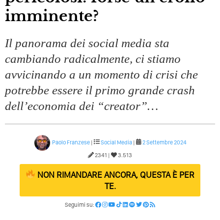
imminente?
Il panorama dei social media sta
cambiando radicalmente, ci stiamo
avvicinando a un momento di crisi che
potrebbe essere il primo grande crash
dell’economia dei “creator”…
Paolo Franzese
|
Social Media
|
2 Settembre 2024
2341 |
3.513
NON RIMANDARE ANCORA, QUESTA È PER
TE.
Seguimi su: