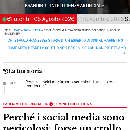
Tutto Peggiorerà
BRANDING
INTELLIGENZA ARTIFICIALE
Quali Sono Gli Errori Della Comunicazione Politica? Il
aspetta, scegli:
61
utenti
- 08 Agosto 2026
21 novembre 2026
San Giorg
Caso Delle Braccia Incrociate
Come Promuoversi Nel Wedding? Il Mio Intervento Per
SEI SU
HOME
»
SOCIAL MEDIA
»
PERCHÉ I SOCIAL MEDIA SONO PERICOLOSI: FORSE UN CROLLO
IMMINENTE?
L’Accademia Del Wedding
POST NAVIGATION
«
CHI È PAOLO FRANZESE? STORIA DI UN ESPERTO DI DIGITAL MARKETING
COME AFFRONTARE LA SOLITUDINE: L’EPIDEMIA SU CUI NON RIFLETTIAMO
»
La tua storia
Perché i social media sono pericolosi: forse un crollo
ora
imminente?
PARLIAMO DI
SOCIAL MEDIA
,
10 MINUTI DI LETTURA
Perché i social media sono
pericolosi: forse un crollo