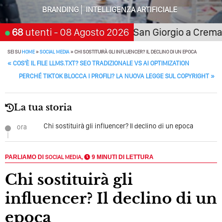
BRANDING
INTELLIGENZA ARTIFICIALE
68
21 novembre 2026
utenti
- 08 Agosto 2026
San Giorgio a Cremano (Napol
SEI SU
HOME
»
SOCIAL MEDIA
»
CHI SOSTITUIRÀ GLI INFLUENCER? IL DECLINO DI UN EPOCA
POST NAVIGATION
«
COS’È IL FILE LLMS.TXT? SEO TRADIZIONALE VS AI OPTIMIZATION
PERCHÉ TIKTOK BLOCCA I PROFILI? LA NUOVA LEGGE SUL COPYRIGHT
»
La tua storia
Chi sostituirà gli influencer? Il declino di un epoca
ora
PARLIAMO DI
SOCIAL MEDIA
,
9 MINUTI DI LETTURA
Chi sostituirà gli
influencer? Il declino di un
epoca