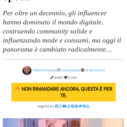
Per oltre un decennio, gli influencer
hanno dominato il mondo digitale,
costruendo community solide e
influenzando mode e consumi, ma oggi il
panorama è cambiato radicalmente…
Paolo Franzese
|
Social Media
|
28 Aprile 2025
2048 |
3.335
NON RIMANDARE ANCORA, QUESTA È PER
TE.
Seguimi su: