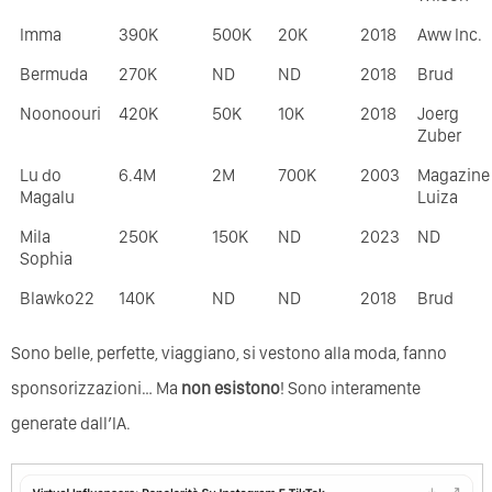
Imma
390K
500K
20K
2018
Aww Inc.
Bermuda
270K
ND
ND
2018
Brud
Noonoouri
420K
50K
10K
2018
Joerg
Zuber
Lu do
6.4M
2M
700K
2003
Magazine
Magalu
Luiza
Mila
250K
150K
ND
2023
ND
Sophia
Blawko22
140K
ND
ND
2018
Brud
Sono belle, perfette, viaggiano, si vestono alla moda, fanno
sponsorizzazioni… Ma
non esistono
! Sono interamente
generate dall’IA.