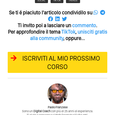
SOCIAL
TIKTOK
TRENDS
Se ti é piaciuto l'articolo condividilo su
Ti invito poi a lasciare un
commento
.
Per approfondire il tema
TikTok
,
unisciti gratis
alla community
, oppure...
ISCRIVITI AL MIO PROSSIMO
CORSO
Paolo Franzese
Sono un
Digital Coach
con piú di 25 anni di esperienza.
Ti aiuto a crescere sul Web facendo ció che ami.