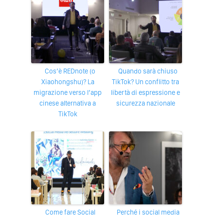
Cos’è REDnote (o
Quando sarà chiuso
Xiaohongshu)? La
TikTok? Un conflitto tra
migrazione verso l’app
libertà di espressione e
cinese alternativa a
sicurezza nazionale
TikTok
Come fare Social
Perché i social media