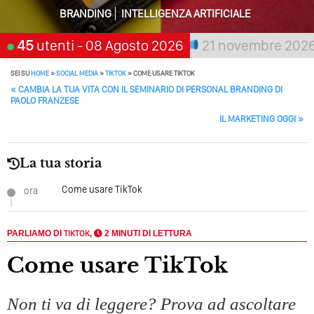
Tutto Peggiorerà
BRANDING
INTELLIGENZA ARTIFICIALE
Quali Sono Gli Errori Della Comunicazione Politica? Il
hi aspetta, scegli:
45
utenti
- 08 Agosto 2026
21 novembre 2026
San Gi
Caso Delle Braccia Incrociate
SEI SU
HOME
»
SOCIAL MEDIA
»
TIKTOK
»
COME USARE TIKTOK
Come Promuoversi Nel Wedding? Il Mio Intervento Per
POST NAVIGATION
«
CAMBIA LA TUA VITA CON IL SEMINARIO DI PERSONAL BRANDING DI
L’Accademia Del Wedding
PAOLO FRANZESE
IL MARKETING OGGI
»
La tua storia
Come usare TikTok
ora
PARLIAMO DI
TIKTOK
,
2 MINUTI DI LETTURA
Come usare TikTok
Non ti va di leggere? Prova ad ascoltare