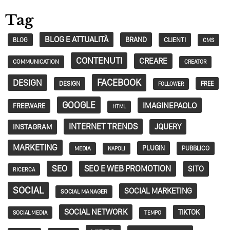
Tag
BLOG E ATTUALITÀ
BRAND
CLIENTI
BLOG
CMS
CONTENUTI
CREARE
COMMUNICATION
CREATOR
FACEBOOK
DESIGN
DESIGN
FREE
FOLLOWER
GOOGLE
IMAGINEPAOLO
FREEWARE
HTML
INTERNET TRENDS
JQUERY
INSTAGRAM
MARKETING
PLUGIN
PUBBLICO
MEDIA
NAPOLI
SEO
SEO E WEB PROMOTION
SITO
RICERCA
SOCIAL
SOCIAL MARKETING
SOCIAL MANAGER
SOCIAL NETWORK
TIKTOK
SOCIAL MEDIA
TEMPO