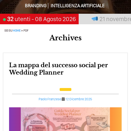
Perché Pubblicare Non Basta Più? Contenuti Di Valore O
BRANDING
INTELLIGENZA ARTIFICIALE
Solo Rumore…
 premia chi aspetta, scegli:
32
utenti
- 08 Agosto 2026
21 novembre 20
Perché Non Guadagni Sui Social Media? Probabilmente
Tutto Peggiorerà
SEI SU
HOME
»
PDF
Quali Sono Gli Errori Della Comunicazione Politica? Il
Archives
Caso Delle Braccia Incrociate
Come Promuoversi Nel Wedding? Il Mio Intervento Per
L’Accademia Del Wedding
La mappa del successo social per
Wedding Planner
Paolo Franzese
12 Dicembre 2025