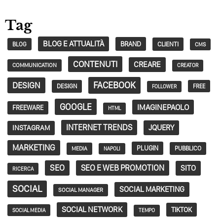
Tag
BLOG E ATTUALITÀ
BRAND
CLIENTI
BLOG
CMS
CONTENUTI
CREARE
COMMUNICATION
CREATOR
FACEBOOK
DESIGN
DESIGN
FREE
FOLLOWER
GOOGLE
IMAGINEPAOLO
FREEWARE
HTML
INTERNET TRENDS
JQUERY
INSTAGRAM
MARKETING
PLUGIN
PUBBLICO
MEDIA
NAPOLI
SEO
SEO E WEB PROMOTION
SITO
RICERCA
SOCIAL
SOCIAL MARKETING
SOCIAL MANAGER
SOCIAL NETWORK
TIKTOK
SOCIAL MEDIA
TEMPO