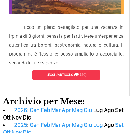
Ecco un piano dettagliato per una vacanza in
Irpinia di 3 giorni, pensata per farti vivere un’esperienza
autentica tra borghi, gastronomia, natura e cultura. Il
programma è flessibile: posso ampliarlo o accorciarlo,
secondo le tue esigenze.
LEGGI L'ARTICOLO
(
530)
Archivio per Mese:
2026
:
Gen
Feb
Mar
Apr
Mag
Giu
Lug
Ago
Set
Ott
Nov
Dic
2025
:
Gen
Feb
Mar
Apr
Mag
Giu
Lug
Ago
Set
Ott
Nov
Dic