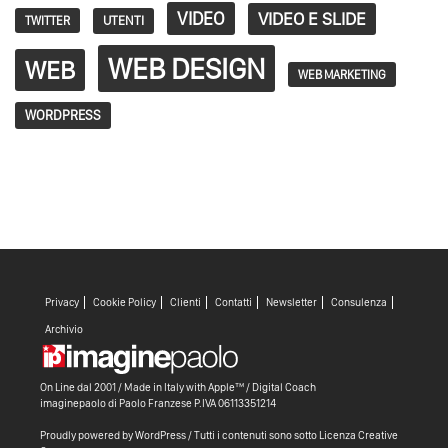
VIDEO
VIDEO E SLIDE
TWITTER
UTENTI
WEB DESIGN
WEB
WEB MARKETING
WORDPRESS
Privacy
Cookie Policy
Clienti
Contatti
Newsletter
Consulenza
Archivio
On Line dal 2001 / Made in Italy with
Apple™ /
Digital Coach
imaginepaolo di
Paolo Franzese
P.IVA 06113351214
Proudly powered by WordPress
/ Tutti i contenuti sono sotto
Licenza Creative