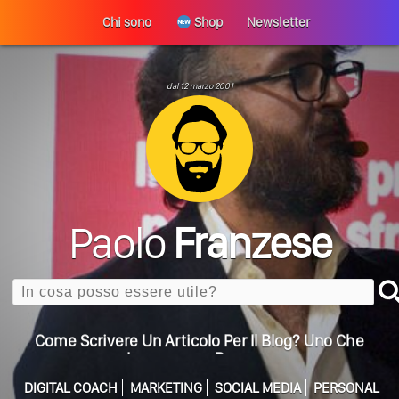
Chi sono
Shop
Newsletter
dal 12 marzo 2001
Perché La Tua Vita Non Cambia? La Trappola
ULTIMO ARTICOLO
Della Motivazione…
Paolo
Franzese
Quando L’amore Diventa Speranza: Il Quarto Memorial
Carmine Franzese
Search
Come Scrivere Un Articolo Per Il Blog? Uno Che
Leggeranno Davvero
Cos’è La Search Generative Experience (SGE)? Il Declino
Della Vecchia SEO
DIGITAL COACH
MARKETING
SOCIAL MEDIA
PERSONAL