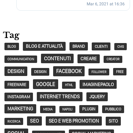
Tag
BLOG E ATTUALITÀ
BRAND
CLIENTI
BLOG
CMS
CONTENUTI
CREARE
COMMUNICATION
CREATOR
FACEBOOK
DESIGN
DESIGN
FREE
FOLLOWER
GOOGLE
IMAGINEPAOLO
FREEWARE
HTML
INTERNET TRENDS
JQUERY
INSTAGRAM
MARKETING
PLUGIN
PUBBLICO
MEDIA
NAPOLI
SEO
SEO E WEB PROMOTION
SITO
RICERCA