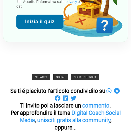
Accetto l'informativa sulla
privacy
e il trattamento dei
dati
Inizia il quiz
NETWORK
SOCIAL
SOCIAL NETWORK
Se ti é piaciuto l'articolo condividilo su
Ti invito poi a lasciare un
commento
.
Per approfondire il tema
Digital Coach
Social
Media
,
unisciti gratis alla community
,
oppure...