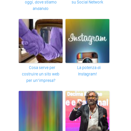
oggi, dove stiamo
su Social Network
andando
Cosa serve per
La potenza di
costruire un sito web
Instagram!
per un’impresa?