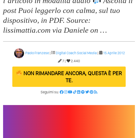
l’articolo in modalitá audio
Ascolta il
Quali Sono Gli Errori Della Comunicazione Politica? Il
post Puoi leggerlo con calma, sul tuo
Caso Delle Braccia Incrociate
dispositivo, in PDF. Source:
Come Promuoversi Nel Wedding? Il Mio Intervento Per
lissimattia.com via Daniele on …
L’Accademia Del Wedding
Paolo Franzese
|
Digital Coach
Social Media
|
15 Aprile 2012
7 |
2.440
NON RIMANDARE ANCORA, QUESTA È PER
TE.
Seguimi su: