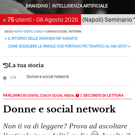
Della Motivazione…
BRANDING
INTELLIGENZA ARTIFICIALE
Quando L’amore Diventa Speranza: Il Quarto Memorial
026
75
San Giorgio a Cremano (Napoli) Seminario "SarA
utenti
- 06 Agosto 2026
Carmine Franzese
Come Scrivere Un Articolo Per Il Blog? Uno Che
SEI SU
HOME
»
DIGITAL COACH
»
DONNE E SOCIAL NETWORK
POST NAVIGATION
Leggeranno Davvero
«
IL RITORNO DELLE IMMAGINI GIF ANIMATE
COME SCEGLIERE LE PAROLE CHE PORTANO PIÙ TRAFFICO AL MIO SITO?
»
Cos’è La Search Generative Experience (SGE)? Il Declino
Della Vecchia SEO
La tua storia
Come Cambieranno I Social Media? Siamo Nell’era Degli
Algoritmi Predittivi
Donne e social network
ora
Quale Sarà Il Futuro Della Tua Azienda? Lo Decidi
Adesso Con I Social Media, L’AI E I Contenuti…
PARLIAMO DI
DIGITAL COACH
SOCIAL MEDIA
,
1 SECONDO DI LETTURA
Perché Pubblicare Non Basta Più? Contenuti Di Valore O
Donne e social network
Solo Rumore…
Perché Non Guadagni Sui Social Media? Probabilmente
Non ti va di leggere? Prova ad ascoltare
Tutto Peggiorerà