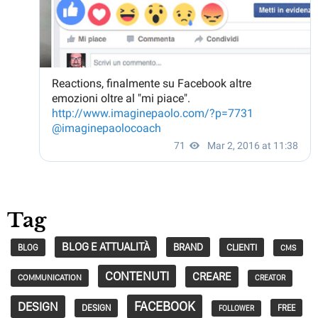
Tag
BLOG E ATTUALITÀ
BRAND
CLIENTI
BLOG
CMS
CONTENUTI
CREARE
COMMUNICATION
CREATOR
FACEBOOK
DESIGN
DESIGN
FREE
FOLLOWER