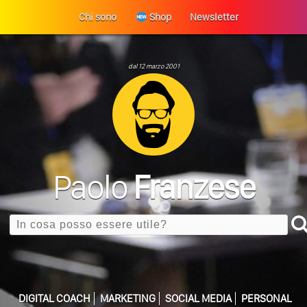
Chi sono
Shop
Newsletter
dal 12 marzo 2001
Paolo
Franzese
Search
Perché La Tua Vita Non Cambia? La Trappola
DIGITAL COACH
MARKETING
SOCIAL MEDIA
PERSONAL
ULTIMO ARTICOLO