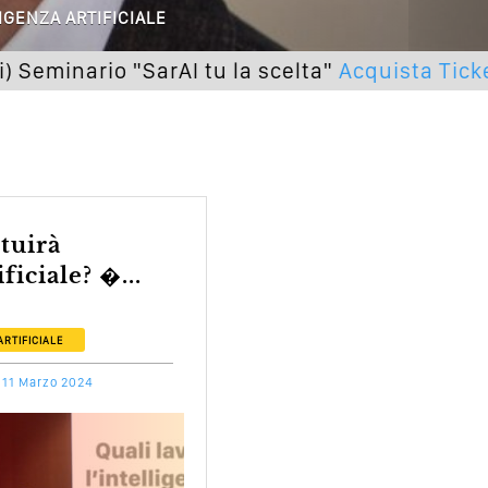
 O Solo Rumore…
IGENZA ARTIFICIALE
utto Peggiorerà
nario "SarAI tu la scelta"
Acquista Ticket
lle Braccia Incrociate
cademia Del Wedding
ficiale? �...
ARTIFICIALE
11 Marzo 2024