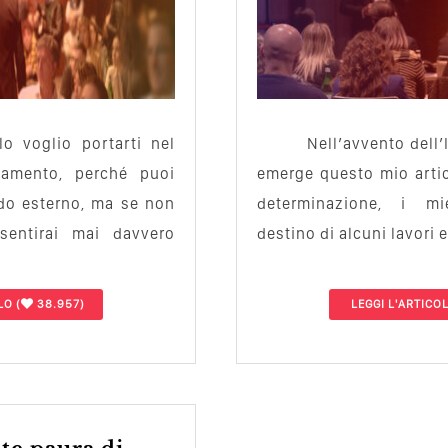
lo voglio portarti nel
Nell’avvento dell’I
amento, perché puoi
emerge questo mio artic
do esterno, ma se non
determinazione, i mie
sentirai mai davvero
destino di alcuni lavori 
LO
(
38.957)
LEGGI L'ARTICO