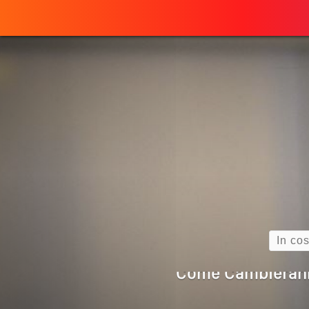
Perché
ULTIMO ARTICOLO
Quando L’amore
Come Scrivere
Cos’è La Search 
Search
Come Cambieranno 
Quale Sarà Il Futuro Della 