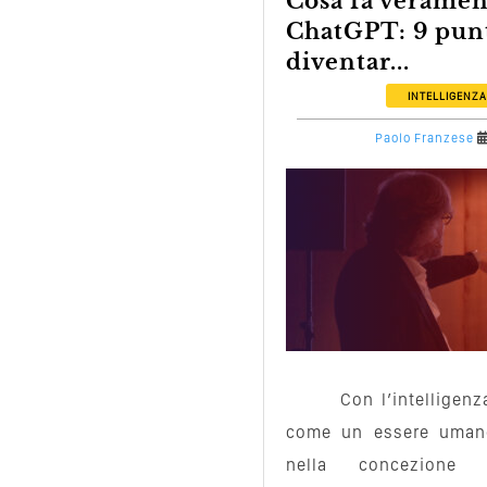
Cosa fa veramente paura di
ChatGPT: 9 punt
diventar...
INTELLIGENZA
Paolo Franzese
Con l’intelligenz
come un essere umano
nella concezione