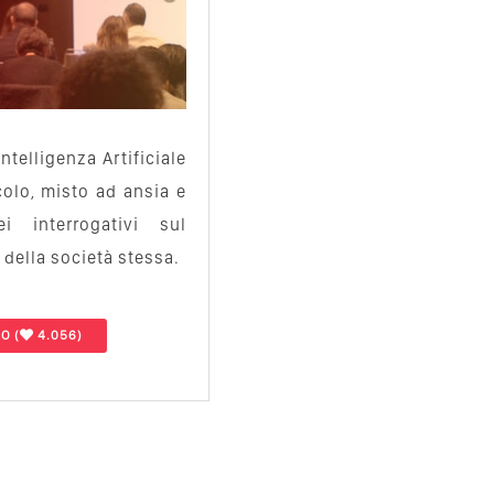
ntelligenza Artificiale
olo, misto ad ansia e
i interrogativi sul
e della società stessa.
LO
(
4.056)