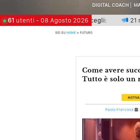
Perché Pubblic
DIGITAL COACH
MA
Perché Non Gua
non premia chi aspetta, scegli:
61
utenti
- 08 Agosto 2026
21 nove
Quali Sono Gli Errori
SEI SU
HOME
»
FUTURO
Come Promuoversi N
Come avere successo nella Vita?
Tutto è solo un ri
MOTIVA
Paolo Franzese