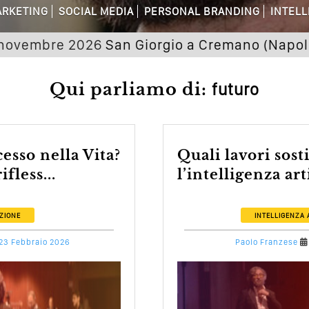
are Non Basta Più? Contenuti Di Valore
RKETING
SOCIAL MEDIA
PERSONAL BRANDING
INTELL
dagni Sui Social Media? Probabilmente T
mbre 2026
San Giorgio a Cremano (Napoli) Semi
 Della Comunicazione Politica? Il Caso De
Qui parliamo di:
futuro
el Wedding? Il Mio Intervento Per L’Ac
Quali lavori sostituirà
fless...
l’intelligenza arti
ZIONE
INTELLIGENZA 
23 Febbraio 2026
Paolo Franzese