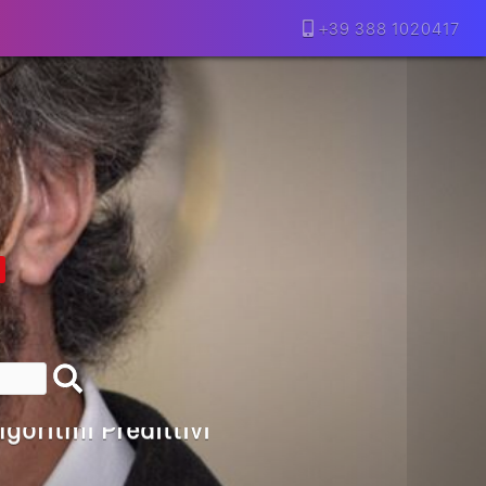
+39 388 1020417
lla Motivazione…
armine Franzese
eranno Davvero
Della Vecchia SEO
goritmi Predittivi
l Media, L’AI E I Contenuti…