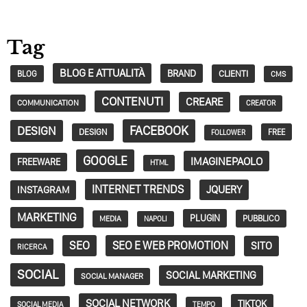
Tag
BLOG E ATTUALITÀ
BRAND
CLIENTI
BLOG
CMS
CONTENUTI
CREARE
COMMUNICATION
CREATOR
FACEBOOK
DESIGN
DESIGN
FREE
FOLLOWER
GOOGLE
IMAGINEPAOLO
FREEWARE
HTML
INTERNET TRENDS
JQUERY
INSTAGRAM
MARKETING
PLUGIN
PUBBLICO
MEDIA
NAPOLI
SEO
SEO E WEB PROMOTION
SITO
RICERCA
SOCIAL
SOCIAL MARKETING
SOCIAL MANAGER
SOCIAL NETWORK
TIKTOK
SOCIAL MEDIA
TEMPO