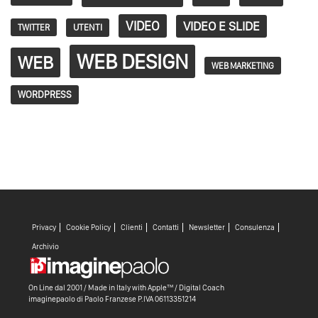
VIDEO
VIDEO E SLIDE
TWITTER
UTENTI
WEB DESIGN
WEB
WEB MARKETING
WORDPRESS
Privacy
Cookie Policy
Clienti
Contatti
Newsletter
Consulenza
Archivio
On Line dal 2001 / Made in Italy with
Apple™ /
Digital Coach
imaginepaolo di
Paolo Franzese
P.IVA 06113351214