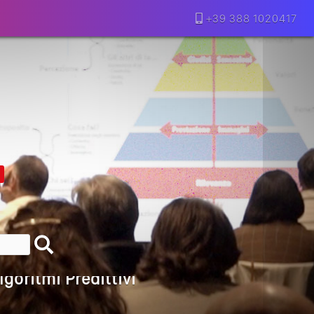
+39 388 1020417
lla Motivazione…
armine Franzese
eranno Davvero
Della Vecchia SEO
goritmi Predittivi
l Media, L’AI E I Contenuti…
 O Solo Rumore…