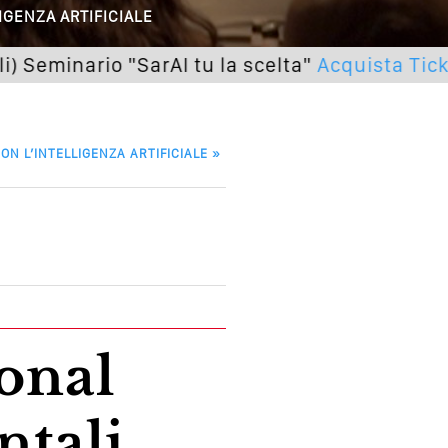
IGENZA ARTIFICIALE
utto Peggiorerà
ario "SarAI tu la scelta"
Acquista Ticket
lle Braccia Incrociate
cademia Del Wedding
ON L’INTELLIGENZA ARTIFICIALE
»
ntali