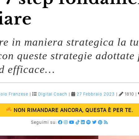
iare
re in maniera strategica la 
con queste strategie adottate
d efficace…
olo Franzese
|
Digital Coach
|
27 Febbraio 2023
|
1810 |
NON RIMANDARE ANCORA, QUESTA È PER TE.
Seguimi su: