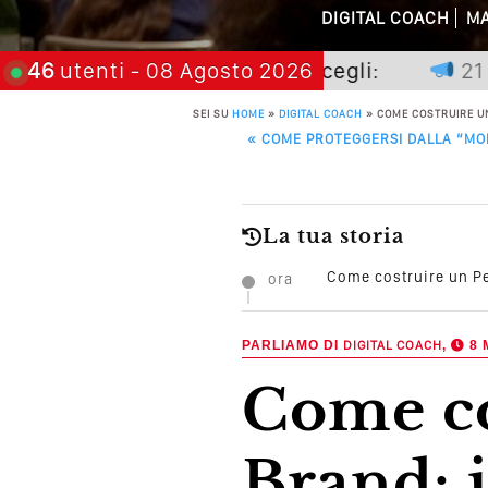
DIGITAL COACH
MA
Perché Non Gua
on premia chi aspetta, scegli:
46
utenti
- 08 Agosto 2026
21 novem
Quali Sono Gli Errori
SEI SU
HOME
»
DIGITAL COACH
»
COME COSTRUIRE UN
POST NAVIGATION
«
COME PROTEGGERSI DALLA “MOR
Come Promuoversi N
La tua storia
Come costruire un Pe
ora
PARLIAMO DI
DIGITAL COACH
,
8 
Come costruire un Personal
Brand: 