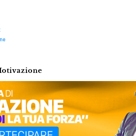
e
t
one
Motivazione