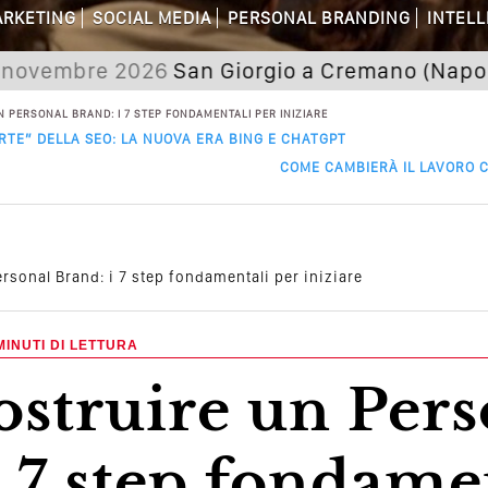
RKETING
SOCIAL MEDIA
PERSONAL BRANDING
INTELL
dagni Sui Social Media? Probabilmente T
bre 2026
San Giorgio a Cremano (Napoli) Semin
 Della Comunicazione Politica? Il Caso De
 PERSONAL BRAND: I 7 STEP FONDAMENTALI PER INIZIARE
TE” DELLA SEO: LA NUOVA ERA BING E CHATGPT
el Wedding? Il Mio Intervento Per L’Ac
COME CAMBIERÀ IL LAVORO C
rsonal Brand: i 7 step fondamentali per iniziare
MINUTI DI LETTURA
i 7 step fondame