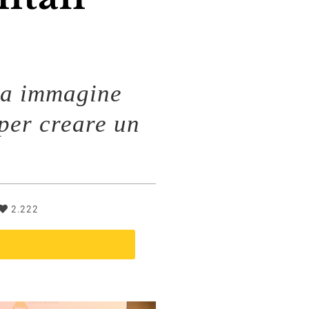
tua immagine
 per creare un
2.222