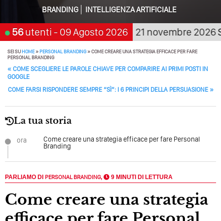
Perché Non Guadagni Sui Social Media? Probabilmente
Tutto Peggiorerà
BRANDING
INTELLIGENZA ARTIFICIALE
Quali Sono Gli Errori Della Comunicazione Politica? Il
hi aspetta, scegli:
56
utenti
- 09 Agosto 2026
21 novembre 2026
San Gi
Caso Delle Braccia Incrociate
SEI SU
HOME
»
PERSONAL BRANDING
»
COME CREARE UNA STRATEGIA EFFICACE PER FARE
Come Promuoversi Nel Wedding? Il Mio Intervento Per
PERSONAL BRANDING
POST NAVIGATION
L’Accademia Del Wedding
«
COME SCEGLIERE LE PAROLE CHIAVE PER COMPARIRE AI PRIMI POSTI IN
GOOGLE
COME FARSI RISPONDERE SEMPRE “SÌ”: I 6 PRINCIPI DELLA PERSUASIONE
»
La tua storia
Come creare una strategia efficace per fare Personal
ora
Branding
PARLIAMO DI
PERSONAL BRANDING
,
9 MINUTI DI LETTURA
Come creare una strategia
efficace per fare Personal