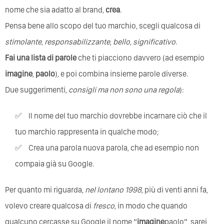
nome che sia adatto al brand,
crea
.
Pensa bene allo scopo del tuo marchio, scegli qualcosa di
stimolante
,
responsabilizzante
,
bello
,
significativo
.
Fai una lista di parole
che ti piacciono davvero (ad esempio
imagine
,
paolo
), e poi combina insieme parole diverse.
Due suggerimenti,
consigli ma non sono una regola
):
il nome del tuo marchio dovrebbe incarnare ciò che il
tuo marchio rappresenta in qualche modo;
crea una parola nuova parola, che ad esempio non
compaia già su Google.
Per quanto mi riguarda,
nel lontano 1998
, più di venti anni fa,
volevo creare qualcosa di
fresco
, in modo che quando
qualcuno cercasse su Google il nome “
imagine
paolo”, sarei