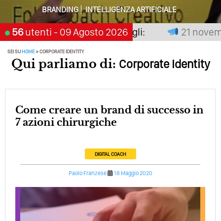
BRANDING
INTELLIGENZA ARTIFICIALE
Perché Pubblicare Non Basta Più? Contenuti Di Valore O
Solo Rumore…
 non premia chi aspetta, scegli:
56
utenti
- 09 Agosto 2026
21 novembre
Perché Non Guadagni Sui Social Media? Probabilmente
SEI SU
HOME
»
CORPORATE IDENTITY
Tutto Peggiorerà
Qui parliamo di:
Corporate Identity
Quali Sono Gli Errori Della Comunicazione Politica? Il
Caso Delle Braccia Incrociate
Come Promuoversi Nel Wedding? Il Mio Intervento Per
Come creare un brand di successo in
L’Accademia Del Wedding
7 azioni chirurgiche
DIGITAL COACH
Paolo Franzese
18 Maggio 2020