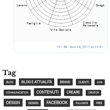
Tag
BLOG E ATTUALITÀ
BRAND
CLIENTI
BLOG
CMS
CONTENUTI
CREARE
COMMUNICATION
CREATOR
FACEBOOK
DESIGN
DESIGN
FREE
FOLLOWER