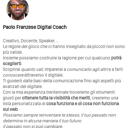
Paolo Franzese Digital Coach
Creativo, Docente, Speaker,
…
Le regole del gioco che ci hanno insegnato da piccoli non sono
più valide.
Insieme possiamo costruire la ragione per cui qualcuno
potrà
sceglierti
.
Scoprirai
quanto vali
, imparerai a
comunicarlo agli altri
e a farti
conoscere
attraverso il digitale.
Ti guiderò dalle basi della comunicazione fino agli aspetti più
avanzati del digitale.
Con la mia esperienza trentennale troveremo gli strumenti
giusti per
ottenere tutta la visibilità che meriti
, creeremo una
lista personalizzata di
cosa funziona e di cosa non funziona
sul web
.
Possiamo sempre reinventare te stesso, il tuo passato non
determina in alcuna maniera il tuo futuro. ⁣
⁣Il passato non si può cambiare.