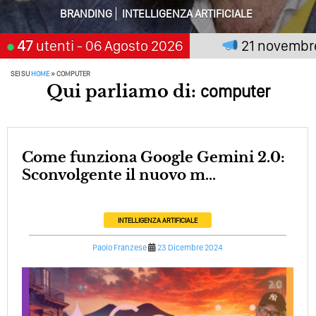
Perché Pubblicare Non Basta Più? Contenuti Di Valore O
BRANDING
INTELLIGENZA ARTIFICIALE
Solo Rumore…
 premia chi aspetta, scegli:
47
utenti
- 06 Agosto 2026
21 novembre 20
Perché Non Guadagni Sui Social Media? Probabilmente
Tutto Peggiorerà
SEI SU
HOME
»
COMPUTER
Qui parliamo di:
computer
Quali Sono Gli Errori Della Comunicazione Politica? Il
Caso Delle Braccia Incrociate
Come Promuoversi Nel Wedding? Il Mio Intervento Per
L’Accademia Del Wedding
Come funziona Google Gemini 2.0:
Sconvolgente il nuovo m...
INTELLIGENZA ARTIFICIALE
Paolo Franzese
23 Dicembre 2024