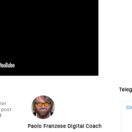
Tele
tter
 post
i
Paolo Franzese Digital Coach