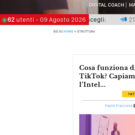
Perché Pubblic
DIGITAL COACH
MA
Perché Non Gua
e non premia chi aspetta, scegli:
62
utenti
- 09 Agosto 2026
21 nov
SEI SU
HOME
»
STRUTTURA
Quali Sono Gli Errori
Come Promuoversi N
Cosa funziona davvero su
TikTok? Capiam
l’Intel...
TIK
Paolo Franzese