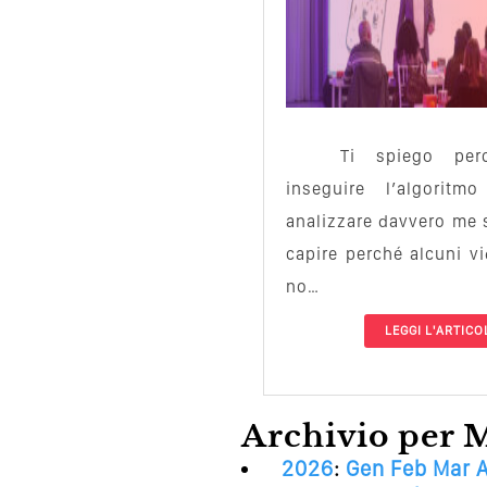
Ti spiego pe
inseguire l’algorit
analizzare davvero me s
capire perché alcuni vi
no…
LEGGI L'ARTICO
Archivio per 
2026
:
Gen
Feb
Mar