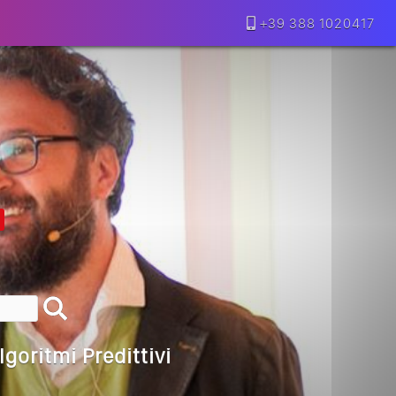
+39 388 1020417
lla Motivazione…
armine Franzese
eranno Davvero
Della Vecchia SEO
goritmi Predittivi
l Media, L’AI E I Contenuti…