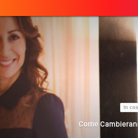
Perché
ULTIMO ARTICOLO
Quando L’amore
Come Scrivere
Cos’è La Search 
Search
Come Cambieranno 
Quale Sarà Il Futuro Della 