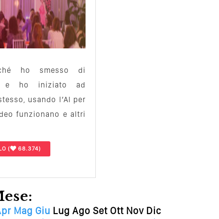
rché ho smesso di
mo e ho iniziato ad
tesso, usando l’AI per
deo funzionano e altri
LO
(
68.374)
Mese:
Apr
Mag
Giu
Lug
Ago
Set
Ott
Nov
Dic