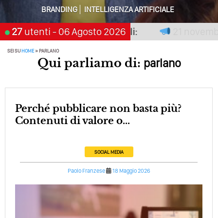
Perché Pubblicare Non Basta Più? Contenuti Di Valore O
BRANDING
INTELLIGENZA ARTIFICIALE
Solo Rumore…
on premia chi aspetta, scegli:
27
utenti
- 06 Agosto 2026
21 novembre 
Perché Non Guadagni Sui Social Media? Probabilmente
Tutto Peggiorerà
SEI SU
HOME
»
PARLANO
Qui parliamo di:
parlano
Quali Sono Gli Errori Della Comunicazione Politica? Il
Caso Delle Braccia Incrociate
Come Promuoversi Nel Wedding? Il Mio Intervento Per
L’Accademia Del Wedding
Perché pubblicare non basta più?
Contenuti di valore o...
SOCIAL MEDIA
Paolo Franzese
18 Maggio 2026