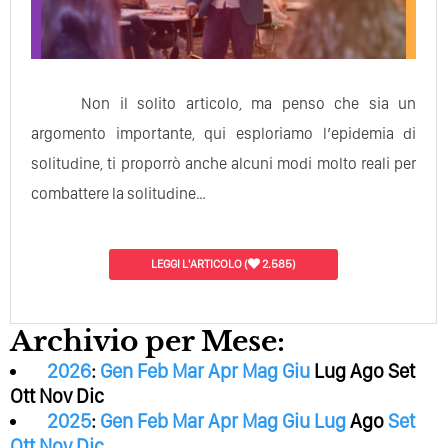
Non il solito articolo, ma penso che sia un
argomento importante, qui esploriamo l’epidemia di
solitudine, ti proporrò anche alcuni modi molto reali per
combattere la solitudine…
LEGGI L'ARTICOLO
(
2.585)
Archivio per Mese:
2026
:
Gen
Feb
Mar
Apr
Mag
Giu
Lug
Ago
Set
Ott
Nov
Dic
2025
:
Gen
Feb
Mar
Apr
Mag
Giu
Lug
Ago
Set
Ott
Nov
Dic