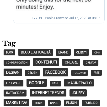
Tag
BLOG E ATTUALITÀ
BRAND
CLIENTI
BLOG
CMS
CONTENUTI
CREARE
COMMUNICATION
CREATOR
FACEBOOK
DESIGN
DESIGN
FREE
FOLLOWER
GOOGLE
IMAGINEPAOLO
FREEWARE
HTML
INTERNET TRENDS
JQUERY
INSTAGRAM
MARKETING
PLUGIN
PUBBLICO
MEDIA
NAPOLI