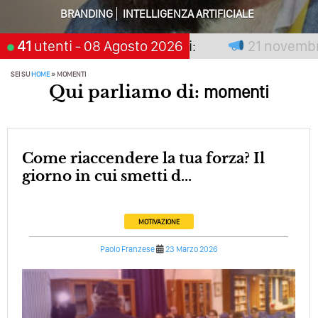
Perché Pubblicare Non Basta Più? Contenuti Di Valore O
BRANDING
INTELLIGENZA ARTIFICIALE
Solo Rumore…
n premia chi aspetta, scegli:
41
utenti
- 08 Agosto 2026
21 novembre 2
Perché Non Guadagni Sui Social Media? Probabilmente
Tutto Peggiorerà
SEI SU
HOME
»
MOMENTI
Qui parliamo di:
momenti
Quali Sono Gli Errori Della Comunicazione Politica? Il
Caso Delle Braccia Incrociate
Come Promuoversi Nel Wedding? Il Mio Intervento Per
L’Accademia Del Wedding
Come riaccendere la tua forza? Il
giorno in cui smetti d...
MOTIVAZIONE
Paolo Franzese
23 Marzo 2026