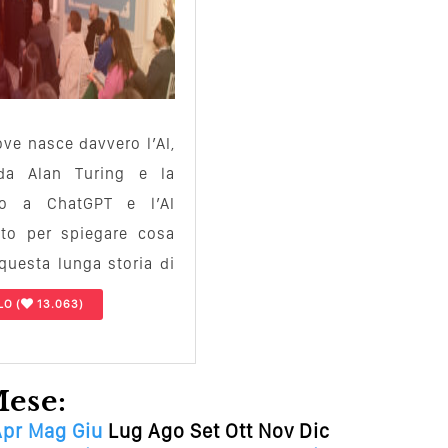
ove nasce davvero l’AI,
da Alan Turing e la
o a ChatGPT e l’AI
tto per spiegare cosa
uesta lunga storia di
sioni…
LO
(
13.063)
Mese:
Apr
Mag
Giu
Lug
Ago
Set
Ott
Nov
Dic