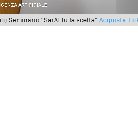
 O Solo Rumore…
IGENZA ARTIFICIALE
minario "SarAI tu la scelta"
Acquista Ticket
utto Peggiorerà
lle Braccia Incrociate
cademia Del Wedding