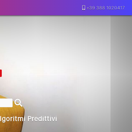
+39 388 1020417
lla Motivazione…
armine Franzese
eranno Davvero
Della Vecchia SEO
goritmi Predittivi
l Media, L’AI E I Contenuti…