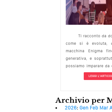
Ti racconto da d
come si è evoluta, 
macchina Enigma fin
generativa, e soprattu
possiamo imparare da q
innovazione, errori e vi
LEGGI L'ARTICO
Archivio per 
2026
:
Gen
Feb
Mar