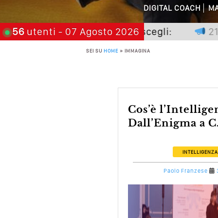
Perché Pubblic
DIGITAL COACH
MA
le non premia chi aspetta, scegli:
56
utenti
- 07 Agosto 2026
21 no
Perché Non Gua
SEI SU
HOME
»
IMMAGINA
Quali Sono Gli Errori
Come Promuoversi N
Cos’è l’Intelligenza Artificiale?
Dall’Enigma a C.
INTELLIGENZA
Paolo Franzese