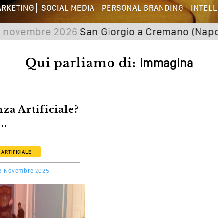
are Non Basta Più? Contenuti Di Valore
RKETING
SOCIAL MEDIA
PERSONAL BRANDING
INTELL
vembre 2026
San Giorgio a Cremano (Napoli) Se
dagni Sui Social Media? Probabilmente T
 Della Comunicazione Politica? Il Caso De
Qui parliamo di:
immagina
el Wedding? Il Mio Intervento Per L’Ac
..
 ARTIFICIALE
3 Novembre 2025