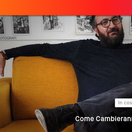
Perché
ULTIMO ARTICOLO
Quando L’amore
Come Scrivere
Cos’è La Search 
Search
Come Cambieranno 
Quale Sarà Il Futuro Della 