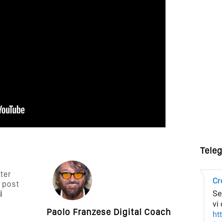
Tele
tter
 post
i
Paolo Franzese Digital Coach