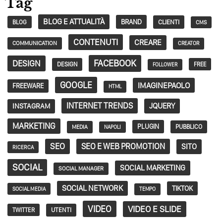
Tag
BLOG E ATTUALITÀ
BRAND
CLIENTI
BLOG
CMS
CONTENUTI
CREARE
COMMUNICATION
CREATOR
FACEBOOK
DESIGN
DESIGN
FREE
FOLLOWER
GOOGLE
IMAGINEPAOLO
FREEWARE
HTML
INTERNET TRENDS
JQUERY
INSTAGRAM
MARKETING
PLUGIN
PUBBLICO
MEDIA
NAPOLI
SEO
SEO E WEB PROMOTION
SITO
RICERCA
SOCIAL
SOCIAL MARKETING
SOCIAL MANAGER
SOCIAL NETWORK
TIKTOK
SOCIAL MEDIA
TEMPO
VIDEO
VIDEO E SLIDE
TWITTER
UTENTI