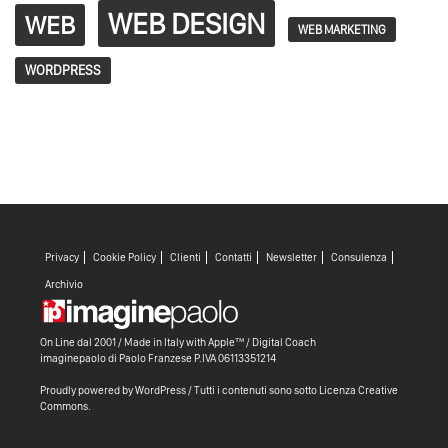
WEB DESIGN
WEB
WEB MARKETING
WORDPRESS
Privacy
Cookie Policy
Clienti
Contatti
Newsletter
Consulenza
Archivio
On Line dal 2001 / Made in Italy with
Apple™ /
Digital Coach
imaginepaolo di
Paolo Franzese
P.IVA 06113351214
Proudly powered by WordPress
/ Tutti i contenuti sono sotto
Licenza Creative
Commons
.