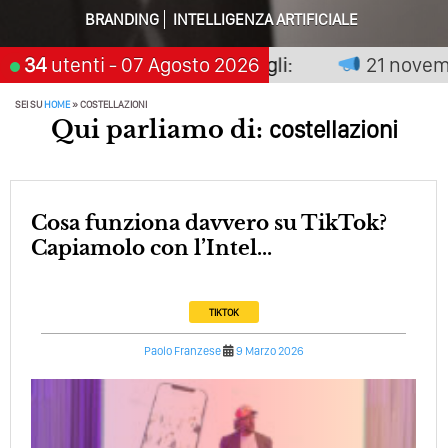
BRANDING
INTELLIGENZA ARTIFICIALE
Perché Pubblicare Non Basta Più? Contenuti Di Valore O
Solo Rumore…
e non premia chi aspetta, scegli:
34
utenti
- 07 Agosto 2026
21 novembr
Perché Non Guadagni Sui Social Media? Probabilmente
SEI SU
HOME
»
COSTELLAZIONI
Tutto Peggiorerà
Qui parliamo di:
costellazioni
Quali Sono Gli Errori Della Comunicazione Politica? Il
Caso Delle Braccia Incrociate
Come Promuoversi Nel Wedding? Il Mio Intervento Per
Cosa funziona davvero su TikTok?
L’Accademia Del Wedding
Capiamolo con l’Intel...
TIKTOK
Paolo Franzese
9 Marzo 2026