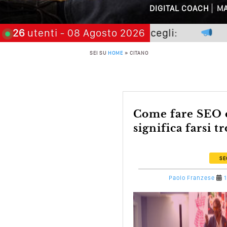
Perché Pubblic
DIGITAL COACH
MA
Perché Non Gua
 non premia chi aspetta, scegli:
26
utenti
- 08 Agosto 2026
21 nove
Quali Sono Gli Errori
SEI SU
HOME
»
CITANO
Come Promuoversi N
Come fare SEO oggi: non
significa farsi tr
SE
Paolo Franzese