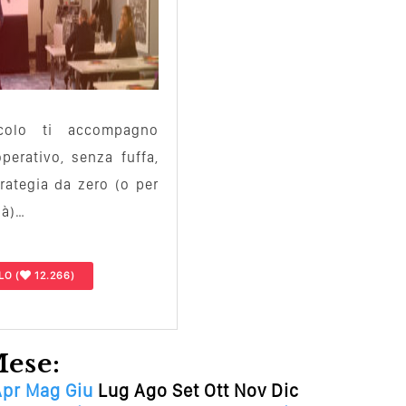
icolo ti accompagno
erativo, senza fuffa,
rategia da zero (o per
ià)…
OLO
(
12.266)
Mese:
Apr
Mag
Giu
Lug
Ago
Set
Ott
Nov
Dic