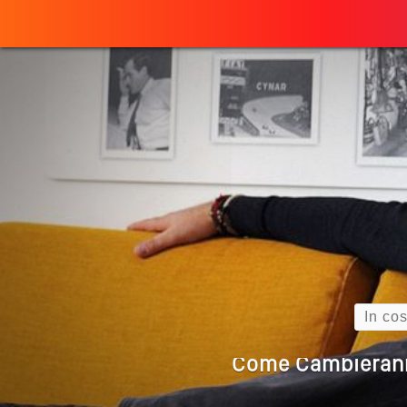
Perché
ULTIMO ARTICOLO
Quando L’amore
Come Scrivere
Cos’è La Search 
Search
Come Cambieranno 
Quale Sarà Il Futuro Della 