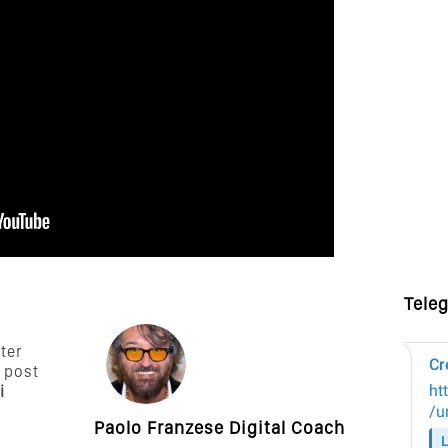
Tele
tter
 post
i
Paolo Franzese Digital Coach