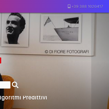
+39 388 1020417
lla Motivazione…
armine Franzese
eranno Davvero
Della Vecchia SEO
goritmi Predittivi
l Media, L’AI E I Contenuti…