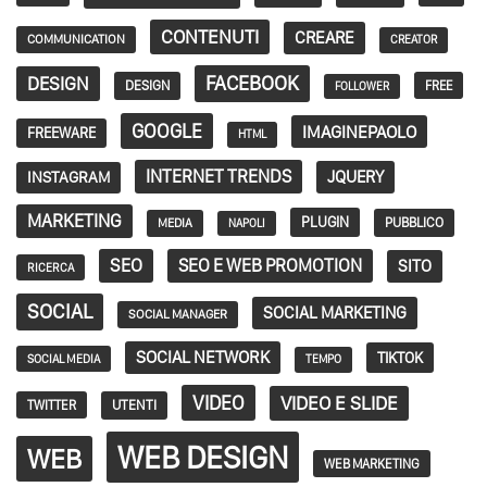
CONTENUTI
CREARE
COMMUNICATION
CREATOR
FACEBOOK
DESIGN
DESIGN
FREE
FOLLOWER
GOOGLE
IMAGINEPAOLO
FREEWARE
HTML
INTERNET TRENDS
JQUERY
INSTAGRAM
MARKETING
PLUGIN
PUBBLICO
MEDIA
NAPOLI
SEO
SEO E WEB PROMOTION
SITO
RICERCA
SOCIAL
SOCIAL MARKETING
SOCIAL MANAGER
SOCIAL NETWORK
TIKTOK
SOCIAL MEDIA
TEMPO
VIDEO
VIDEO E SLIDE
TWITTER
UTENTI
WEB DESIGN
WEB
WEB MARKETING