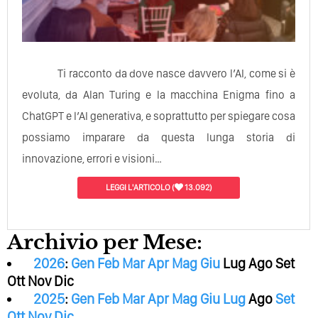
Ti racconto da dove nasce davvero l’AI, come si è
evoluta, da Alan Turing e la macchina Enigma fino a
ChatGPT e l’AI generativa, e soprattutto per spiegare cosa
possiamo imparare da questa lunga storia di
innovazione, errori e visioni…
LEGGI L'ARTICOLO
(
13.092)
Archivio per Mese:
2026
:
Gen
Feb
Mar
Apr
Mag
Giu
Lug
Ago
Set
Ott
Nov
Dic
2025
:
Gen
Feb
Mar
Apr
Mag
Giu
Lug
Ago
Set
Ott
Nov
Dic