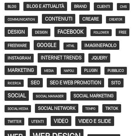
BLOG E ATTUALITÀ
BRAND
CLIENTI
BLOG
CMS
CONTENUTI
CREARE
COMMUNICATION
CREATOR
FACEBOOK
DESIGN
DESIGN
FREE
FOLLOWER
GOOGLE
IMAGINEPAOLO
FREEWARE
HTML
INTERNET TRENDS
JQUERY
INSTAGRAM
MARKETING
PLUGIN
PUBBLICO
MEDIA
NAPOLI
SEO
SEO E WEB PROMOTION
SITO
RICERCA
SOCIAL
SOCIAL MARKETING
SOCIAL MANAGER
SOCIAL NETWORK
TIKTOK
SOCIAL MEDIA
TEMPO
VIDEO
VIDEO E SLIDE
TWITTER
UTENTI