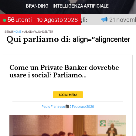
BRANDING
INTELLIGENZA ARTIFICIALE
Perché Pubblicare Non Basta Più? Contenuti Di Valore O
Solo Rumore…
non premia chi aspetta, scegli:
56
utenti
- 10 Agosto 2026
21 novembre
Perché Non Guadagni Sui Social Media? Probabilmente
Tutto Peggiorerà
SEI SU
HOME
»
ALIGN="ALIGNCENTER
Qui parliamo di:
align=”aligncenter
Quali Sono Gli Errori Della Comunicazione Politica? Il
Caso Delle Braccia Incrociate
Come Promuoversi Nel Wedding? Il Mio Intervento Per
Come un Private Banker dovrebbe
L’Accademia Del Wedding
usare i social? Parliamo...
SOCIAL MEDIA
Paolo Franzese
2 Febbraio 2026