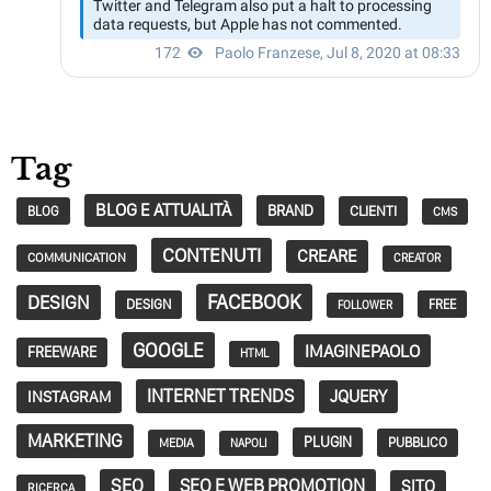
Tag
BLOG E ATTUALITÀ
BRAND
CLIENTI
BLOG
CMS
CONTENUTI
CREARE
COMMUNICATION
CREATOR
FACEBOOK
DESIGN
DESIGN
FREE
FOLLOWER
GOOGLE
IMAGINEPAOLO
FREEWARE
HTML
INTERNET TRENDS
JQUERY
INSTAGRAM
MARKETING
PLUGIN
PUBBLICO
MEDIA
NAPOLI
SEO
SEO E WEB PROMOTION
SITO
RICERCA