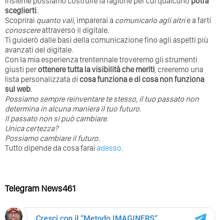
Insieme possiamo costruire la ragione per cui qualcuno
potrà
sceglierti
.
Scoprirai
quanto vali
, imparerai a
comunicarlo agli altri
e a farti
conoscere
attraverso il digitale.
Ti guiderò dalle basi della comunicazione fino agli aspetti più
avanzati del digitale.
Con la mia esperienza trentennale troveremo gli strumenti
giusti per
ottenere tutta la visibilità che meriti
, creeremo una
lista personalizzata di
cosa funziona e di cosa non funziona
sul web
.
Possiamo sempre reinventare te stesso, il tuo passato non
determina in alcuna maniera il tuo futuro. ⁣
⁣Il passato non si può cambiare.
Unica certezza?
Possiamo cambiare il futuro.
Tutto dipende da cosa farai
adesso
.
Telegram News461