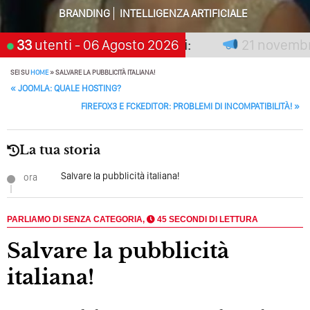
Perché Pubblicare Non Basta Più? Contenuti Di Valore O
BRANDING
INTELLIGENZA ARTIFICIALE
Solo Rumore…
n premia chi aspetta, scegli:
33
utenti
- 06 Agosto 2026
21 novembre 2
Perché Non Guadagni Sui Social Media? Probabilmente
Tutto Peggiorerà
SEI SU
HOME
»
SALVARE LA PUBBLICITÀ ITALIANA!
POST NAVIGATION
«
JOOMLA: QUALE HOSTING?
Quali Sono Gli Errori Della Comunicazione Politica? Il
Caso Delle Braccia Incrociate
FIREFOX3 E FCKEDITOR: PROBLEMI DI INCOMPATIBILITÀ!
»
Come Promuoversi Nel Wedding? Il Mio Intervento Per
L’Accademia Del Wedding
La tua storia
Salvare la pubblicità italiana!
ora
PARLIAMO DI SENZA CATEGORIA,
45 SECONDI DI LETTURA
Salvare la pubblicità
italiana!