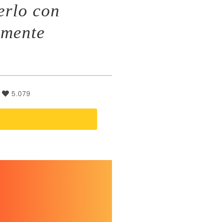
erlo con
emente
|
5.079