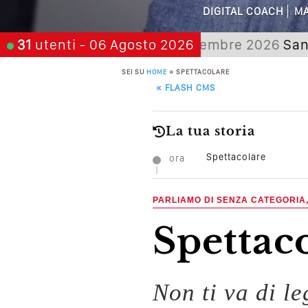
Come Promuoversi N
DIGITAL COACH
MA
a, scegli:
31
utenti
- 06 Agosto 2026
21 novembre 2026
San Giorgi
SEI SU
HOME
»
SPETTACOLARE
POST NAVIGATION
«
FLASH CMS
La tua storia
Spettacolare
ora
PARLIAMO DI SENZA CATEGORIA
Spettac
Non ti va di l