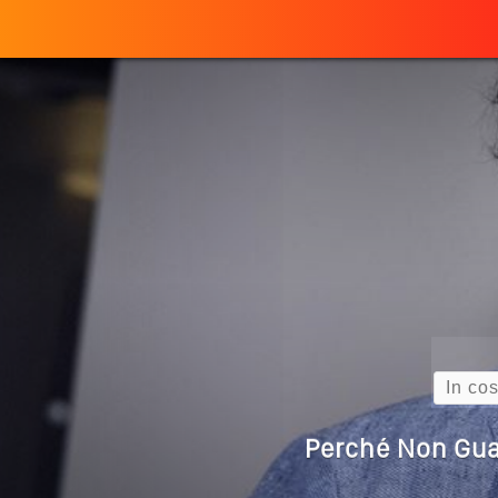
Perché
ULTIMO ARTICOLO
Quando L’amore
Come Scrivere
Cos’è La Search 
Come Cambieranno 
Quale Sarà Il Futuro Della 
Perché Pubblic
Search
Perché Non Gua
Quali Sono Gli Errori