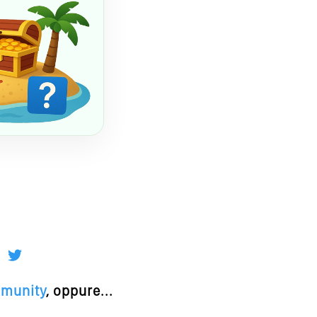
mmunity
, oppure...