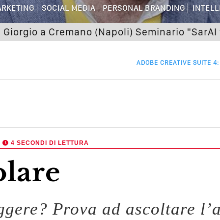
el Wedding? Il Mio Intervento Per L’Ac
RKETING
SOCIAL MEDIA
PERSONAL BRANDING
INTELL
o a Cremano (Napoli) Seminario "SarAI tu la 
ADOBE CREATIVE SUITE 4
,
4 SECONDI DI LETTURA
olare
eggere? Prova ad ascoltare l’a