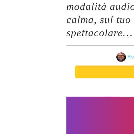
modalitá audi
calma, sul tuo
spettacolare…
Pa