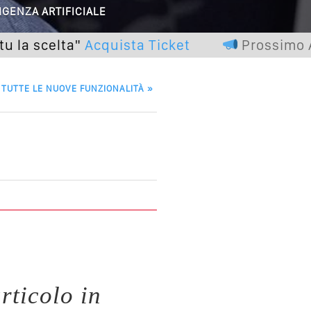
cademia Del Wedding
IGENZA ARTIFICIALE
scelta"
Acquista Ticket
Prossimo Appu
: TUTTE LE NUOVE FUNZIONALITÀ
»
rticolo in