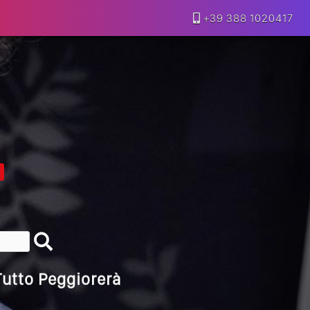
lla Motivazione…
+39 388 1020417
armine Franzese
eranno Davvero
Della Vecchia SEO
goritmi Predittivi
l Media, L’AI E I Contenuti…
 O Solo Rumore…
utto Peggiorerà
lle Braccia Incrociate