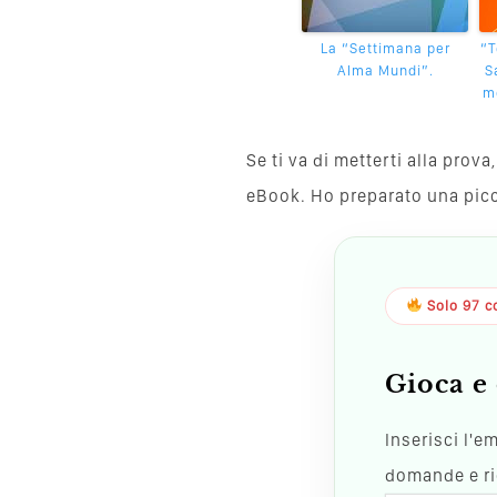
La “Settimana per
“T
Alma Mundi”.
S
mo
Se ti va di metterti alla pro
eBook. Ho preparato una piccol
Solo 97 co
Gioca e 
Inserisci l'e
domande e ric