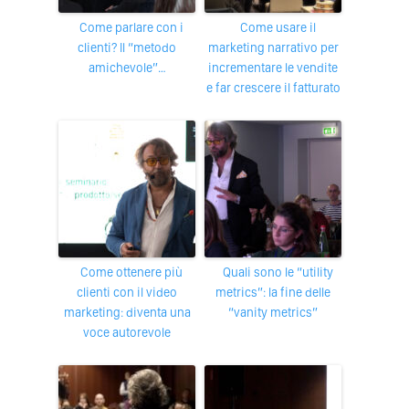
Come parlare con i
Come usare il
clienti? Il “metodo
marketing narrativo per
amichevole”…
incrementare le vendite
e far crescere il fatturato
Come ottenere più
Quali sono le “utility
clienti con il video
metrics”: la fine delle
marketing: diventa una
“vanity metrics”
voce autorevole