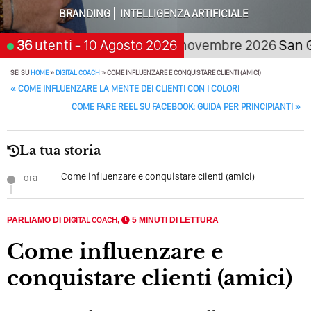
BRANDING
INTELLIGENZA ARTIFICIALE
Quali Sono Gli Errori Della Comunicazione Politica? Il
Caso Delle Braccia Incrociate
etta, scegli:
36
utenti
- 10 Agosto 2026
21 novembre 2026
San Giorgio
Come Promuoversi Nel Wedding? Il Mio Intervento Per
L’Accademia Del Wedding
SEI SU
HOME
»
DIGITAL COACH
»
COME INFLUENZARE E CONQUISTARE CLIENTI (AMICI)
POST NAVIGATION
«
COME INFLUENZARE LA MENTE DEI CLIENTI CON I COLORI
COME FARE REEL SU FACEBOOK: GUIDA PER PRINCIPIANTI
»
La tua storia
Come influenzare e conquistare clienti (amici)
ora
PARLIAMO DI
DIGITAL COACH
,
5 MINUTI DI LETTURA
Come influenzare e
conquistare clienti (amici)