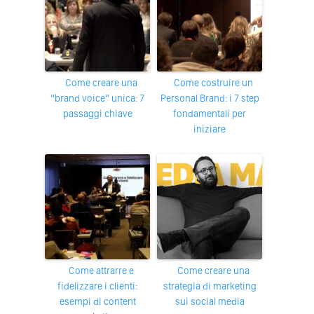
Come creare una
Come costruire un
“brand voice” unica: 7
Personal Brand: i 7 step
passaggi chiave
fondamentali per
iniziare
Come attrarre e
Come creare una
fidelizzare i clienti:
strategia di marketing
esempi di content
sui social media