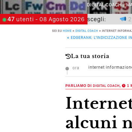
Perché Pubblic
DIGITAL COACH
MA
Perché Non Gua
 non premia chi aspetta, scegli:
47
utenti
- 08 Agosto 2026
21 nove
Quali Sono Gli Errori
SEI SU
HOME
»
DIGITAL COACH
»
INTERNET INFORMAZ
POST NAVIGATION
«
EDGERANK: L’INDICIZZAZIONE I
Come Promuoversi N
La tua storia
internet informazion
ora
PARLIAMO DI
DIGITAL COACH
,
1 
internet informazione e pil
alcuni 