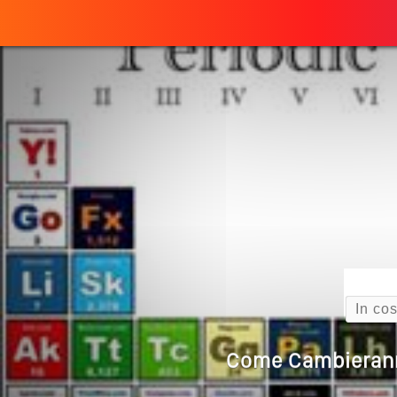
Perché
ULTIMO ARTICOLO
Quando L’amore
Come Scrivere
Cos’è La Search 
Search
Come Cambieranno 
Quale Sarà Il Futuro Della 