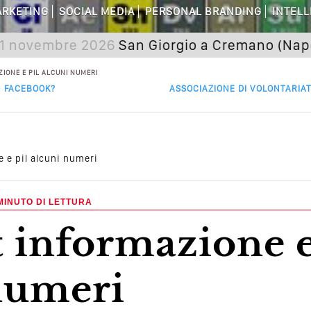
are Non Basta Più? Contenuti Di Valore
RKETING
SOCIAL MEDIA
PERSONAL BRANDING
INTELL
dagni Sui Social Media? Probabilmente T
mbre 2026
San Giorgio a Cremano (Napoli) Semi
 Della Comunicazione Politica? Il Caso De
IONE E PIL ALCUNI NUMERI
N FACEBOOK?
ASSOCIAZIONE DI VOLONTARIA
el Wedding? Il Mio Intervento Per L’Ac
e e pil alcuni numeri
MINUTO DI LETTURA
numeri