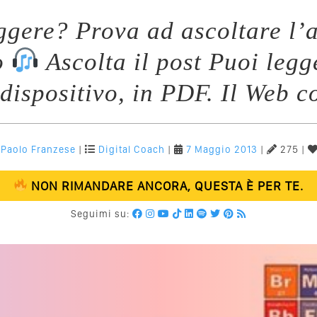
eggere? Prova ad ascoltare l’a
o
Ascolta il post Puoi legg
 dispositivo, in PDF. Il Web 
Paolo Franzese
|
Digital Coach
|
7 Maggio 2013
|
275 |
NON RIMANDARE ANCORA, QUESTA È PER TE.
Seguimi su: