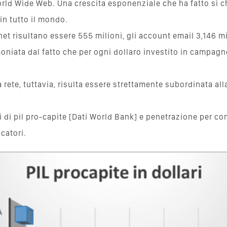
orld Wide Web. Una crescita esponenziale che ha fatto sì che
 in tutto il mondo.
rnet risultano essere 555 milioni, gli account email 3,146 m
niata dal fatto che per ogni dollaro investito in campagne
a rete, tuttavia, risulta essere strettamente subordinata al
ici di pil pro-capite [Dati World Bank] e penetrazione per c
icatori.