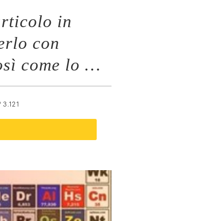
rticolo in
erlo con
così come lo …
3.121