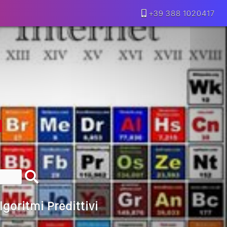
+39 388 1020417
lla Motivazione…
armine Franzese
eranno Davvero
Della Vecchia SEO
goritmi Predittivi
l Media, L’AI E I Contenuti…