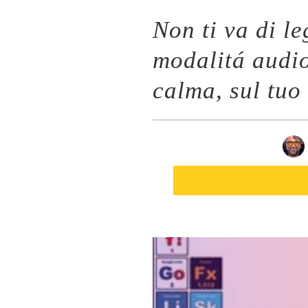
Non ti va di l
modalitá audi
calma, sul tuo