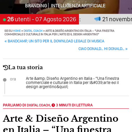
Perché Pubblicare Non Basta Più? Contenuti Di Valore O
BRANDING
INTELLIGENZA ARTIFICIALE
Solo Rumore…
 premia chi aspetta, scegli:
26
utenti
- 07 Agosto 2026
21 novembre 20
Perché Non Guadagni Sui Social Media? Probabilmente
Tutto Peggiorerà
SEI SU
HOME
»
DIGITAL COACH
»
ARTE & DISEÑO ARGENTINO EN ITALIA – “UNA FINESTRA
COMMERCIALE E CULTURALE IN ITALIA PER L’ARTE ED IL DESIGN ARGENTINO”
Quali Sono Gli Errori Della Comunicazione Politica? Il
POST NAVIGATION
«
BANDCAMP, UN SITO PER IL DOWNLOAD LEGALE DI MUSICA
Caso Delle Braccia Incrociate
CIAO DONALD… HI DONALD…
»
Come Promuoversi Nel Wedding? Il Mio Intervento Per
L’Accademia Del Wedding
La tua storia
Arte &amp; Diseño Argentino en Italia - “Una finestra
ora
commerciale e culturale in Italia per l&#039;arte ed il
design argentino&quot;
PARLIAMO DI
DIGITAL COACH
,
3 MINUTI DI LETTURA
Arte & Diseño Argentino
en Italia – “Una finestra