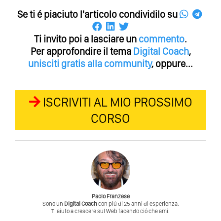
Se ti é piaciuto l'articolo condividilo su
Ti invito poi a lasciare un
commento
.
Per approfondire il tema
Digital Coach
,
unisciti gratis alla community
, oppure...
ISCRIVITI AL MIO PROSSIMO
CORSO
Paolo Franzese
Sono un
Digital Coach
con piú di 25 anni di esperienza.
Ti aiuto a crescere sul Web facendo ció che ami.