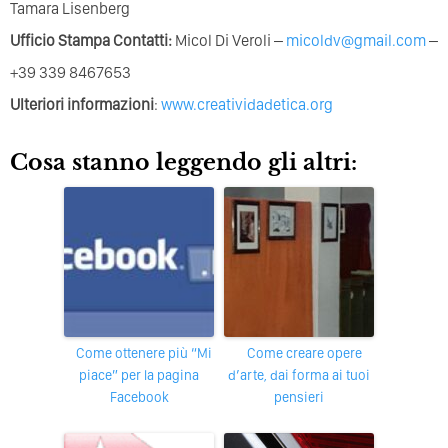
Tamara Lisenberg
Ufficio Stampa Contatti:
Micol Di Veroli –
micoldv@gmail.com
–
+39 339 8467653
Ulteriori
informazioni
:
www.creatividadetica.org
Cosa stanno leggendo gli altri:
Come ottenere più “Mi
Come creare opere
piace” per la pagina
d’arte, dai forma ai tuoi
Facebook
pensieri