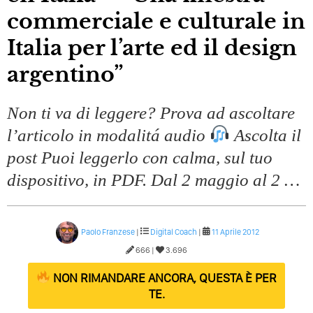
commerciale e culturale in
Italia per l’arte ed il design
argentino”
Non ti va di leggere? Prova ad ascoltare
l’articolo in modalitá audio
Ascolta il
post Puoi leggerlo con calma, sul tuo
dispositivo, in PDF. Dal 2 maggio al 2 …
Paolo Franzese
|
Digital Coach
|
11 Aprile 2012
666 |
3.696
NON RIMANDARE ANCORA, QUESTA È PER
TE.