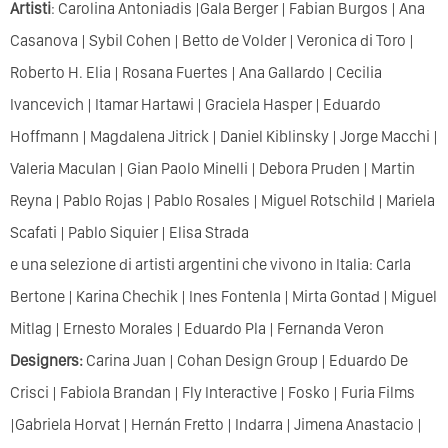
Artisti
: Carolina Antoniadis |Gala Berger | Fabian Burgos | Ana
Casanova | Sybil Cohen | Betto de Volder | Veronica di Toro |
Roberto H. Elia | Rosana Fuertes | Ana Gallardo | Cecilia
Ivancevich | Itamar Hartawi | Graciela Hasper | Eduardo
Hoffmann | Magdalena Jitrick | Daniel Kiblinsky | Jorge Macchi |
Valeria Maculan | Gian Paolo Minelli | Debora Pruden | Martin
Reyna | Pablo Rojas | Pablo Rosales | Miguel Rotschild | Mariela
Scafati | Pablo Siquier | Elisa Strada
e una selezione di artisti argentini che vivono in Italia: Carla
Bertone | Karina Chechik | Ines Fontenla | Mirta Gontad | Miguel
Mitlag | Ernesto Morales | Eduardo Pla | Fernanda Veron
Designers:
Carina Juan | Cohan Design Group | Eduardo De
Crisci | Fabiola Brandan | Fly Interactive | Fosko | Furia Films
|Gabriela Horvat | Hernán Fretto | Indarra | Jimena Anastacio |