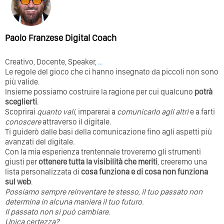
Paolo Franzese Digital Coach
Creativo, Docente, Speaker,
…
Le regole del gioco che ci hanno insegnato da piccoli non sono
più valide.
Insieme possiamo costruire la ragione per cui qualcuno
potrà
sceglierti
.
Scoprirai
quanto vali
, imparerai a
comunicarlo agli altri
e a farti
conoscere
attraverso il digitale.
Ti guiderò dalle basi della comunicazione fino agli aspetti più
avanzati del digitale.
Con la mia esperienza trentennale troveremo gli strumenti
giusti per
ottenere tutta la visibilità che meriti
, creeremo una
lista personalizzata di
cosa funziona e di cosa non funziona
sul web
.
Possiamo sempre reinventare te stesso, il tuo passato non
determina in alcuna maniera il tuo futuro. ⁣
⁣Il passato non si può cambiare.
Unica certezza?