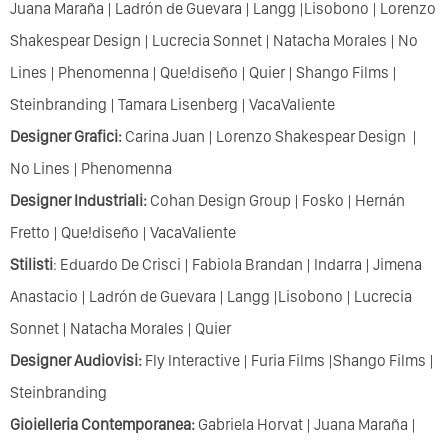
Juana Maraña | Ladrón de Guevara | Langg |Lisobono | Lorenzo
Shakespear Design | Lucrecia Sonnet | Natacha Morales | No
Lines | Phenomenna | Que!diseño | Quier | Shango Films |
Steinbranding | Tamara Lisenberg | VacaValiente
Designer Grafici:
Carina Juan | Lorenzo Shakespear Design |
No Lines | Phenomenna
Designer Industriali:
Cohan Design Group | Fosko | Hernán
Fretto | Que!diseño | VacaValiente
Stilisti
: Eduardo De Crisci | Fabiola Brandan | Indarra | Jimena
Anastacio | Ladrón de Guevara | Langg |Lisobono | Lucrecia
Sonnet | Natacha Morales | Quier
Designer Audiovisi:
Fly Interactive | Furia Films |Shango Films |
Steinbranding
Gioielleria Contemporanea:
Gabriela Horvat | Juana Maraña |