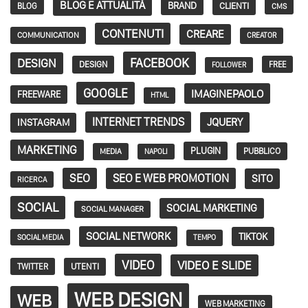
BLOG E ATTUALITÀ
BRAND
CLIENTI
BLOG
CMS
CONTENUTI
CREARE
COMMUNICATION
CREATOR
FACEBOOK
DESIGN
DESIGN
FREE
FOLLOWER
GOOGLE
IMAGINEPAOLO
FREEWARE
HTML
INTERNET TRENDS
JQUERY
INSTAGRAM
MARKETING
PLUGIN
PUBBLICO
MEDIA
NAPOLI
SEO
SEO E WEB PROMOTION
SITO
RICERCA
SOCIAL
SOCIAL MARKETING
SOCIAL MANAGER
SOCIAL NETWORK
TIKTOK
SOCIAL MEDIA
TEMPO
VIDEO
VIDEO E SLIDE
TWITTER
UTENTI
WEB DESIGN
WEB
WEB MARKETING