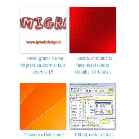
mtwMigrator: Come
electric stimulus to
Migrare da Joomla! 1.0 a
face -test4 ( Daito
Joomla! 1.5
Manabe ‘s friends )
“Tessere e Detessere”.
PSPad, editor di testi