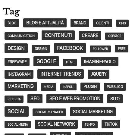
Tag
BLOG E ATTUALITÀ
BRAND
CLIENTI
BLOG
CMS
CONTENUTI
CREARE
COMMUNICATION
CREATOR
FACEBOOK
DESIGN
DESIGN
FREE
FOLLOWER
GOOGLE
IMAGINEPAOLO
FREEWARE
HTML
INTERNET TRENDS
JQUERY
INSTAGRAM
MARKETING
PLUGIN
PUBBLICO
MEDIA
NAPOLI
SEO
SEO E WEB PROMOTION
SITO
RICERCA
SOCIAL
SOCIAL MARKETING
SOCIAL MANAGER
SOCIAL NETWORK
TIKTOK
SOCIAL MEDIA
TEMPO