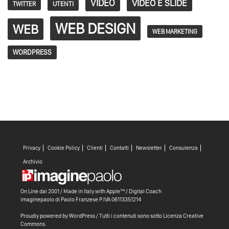
VIDEO
VIDEO E SLIDE
TWITTER
UTENTI
WEB DESIGN
WEB
WEB MARKETING
WORDPRESS
Privacy
Cookie Policy
Clienti
Contatti
Newsletter
Consulenza
Archivio
On Line dal 2001 / Made in Italy with
Apple™ /
Digital Coach
imaginepaolo di
Paolo Franzese
P.IVA 06113351214
Proudly powered by WordPress
/ Tutti i contenuti sono sotto
Licenza Creative
Commons
.