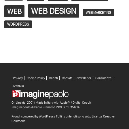
WEB DESIGN
WEB
WEB MARKETING
WORDPRESS
Privacy
Cookie Policy
Clienti
Contatti
Newsletter
Consulenza
Archivio
On Line dal 2001 / Made in Italy with
Apple™ /
Digital Coach
imaginepaolo di
Paolo Franzese
P.IVA 06113351214
Proudly powered by WordPress
/ Tutti i contenuti sono sotto
Licenza Creative
Commons
.