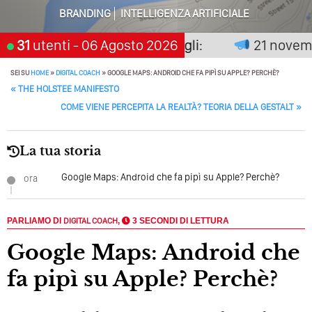
BRANDING
INTELLIGENZA ARTIFICIALE
Perché Pubblicare Non Basta Più? Contenuti Di Valore O
Solo Rumore…
non premia chi aspetta, scegli:
31
utenti
- 06 Agosto 2026
21 novembre
Perché Non Guadagni Sui Social Media? Probabilmente
SEI SU
HOME
»
DIGITAL COACH
»
GOOGLE MAPS: ANDROID CHE FA PIPÌ SU APPLE? PERCHÈ?
Tutto Peggiorerà
POST NAVIGATION
«
THE HOLSTEE MANIFESTO
Quali Sono Gli Errori Della Comunicazione Politica? Il
COME VIENE PERCEPITA LA REALTÀ? TEORIA DELLA GESTALT
»
Caso Delle Braccia Incrociate
Come Promuoversi Nel Wedding? Il Mio Intervento Per
La tua storia
L’Accademia Del Wedding
Google Maps: Android che fa pipì su Apple? Perchè?
ora
PARLIAMO DI
DIGITAL COACH
,
3 SECONDI DI LETTURA
Google Maps: Android che
fa pipì su Apple? Perchè?