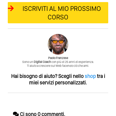
ISCRIVITI AL MIO PROSSIMO
CORSO
Paolo Franzese
Sono un
Digital Coach
con piú di 25 anni di esperienza.
Ti aiuto a crescere sul Web facendo ció che ami.
Hai bisogno di aiuto?
Scegli nello
shop
tra i
miei servizi personalizzati.
Ci sono 0 commenti.