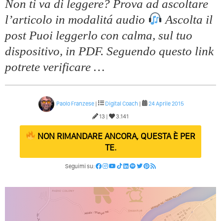
Non ti va di leggere? Prova ad ascoltare
l’articolo in modalitá audio
Ascolta il
post Puoi leggerlo con calma, sul tuo
dispositivo, in PDF. Seguendo questo link
potrete verificare …
Paolo Franzese
|
Digital Coach
|
24 Aprile 2015
13 |
3.141
NON RIMANDARE ANCORA, QUESTA È PER
TE.
Seguimi su: