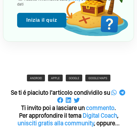
dati
Inizia il quiz
ANDROID
APPLE
GOOGLE
GOOGLE MAPS
Se ti é piaciuto l'articolo condividilo su
Ti invito poi a lasciare un
commento
.
Per approfondire il tema
Digital Coach
,
unisciti gratis alla community
, oppure...