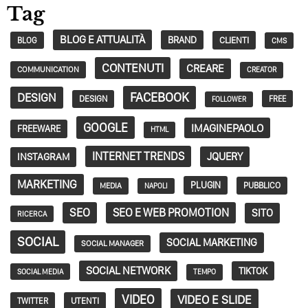
Tag
BLOG E ATTUALITÀ
BRAND
CLIENTI
BLOG
CMS
CONTENUTI
CREARE
COMMUNICATION
CREATOR
FACEBOOK
DESIGN
DESIGN
FREE
FOLLOWER
GOOGLE
IMAGINEPAOLO
FREEWARE
HTML
INTERNET TRENDS
JQUERY
INSTAGRAM
MARKETING
PLUGIN
PUBBLICO
MEDIA
NAPOLI
SEO
SEO E WEB PROMOTION
SITO
RICERCA
SOCIAL
SOCIAL MARKETING
SOCIAL MANAGER
SOCIAL NETWORK
TIKTOK
SOCIAL MEDIA
TEMPO
VIDEO
VIDEO E SLIDE
TWITTER
UTENTI