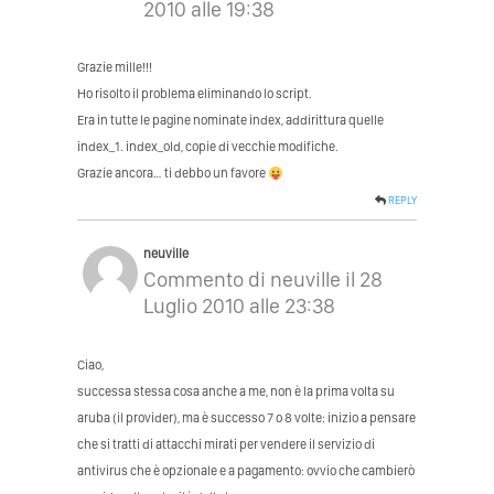
2010 alle 19:38
Grazie mille!!!
Ho risolto il problema eliminando lo script.
Era in tutte le pagine nominate index, addirittura quelle
index_1. index_old, copie di vecchie modifiche.
Grazie ancora… ti debbo un favore
REPLY
neuville
Commento di neuville il 28
Luglio 2010 alle 23:38
Ciao,
successa stessa cosa anche a me, non è la prima volta su
aruba (il provider), ma è successo 7 o 8 volte: inizio a pensare
che si tratti di attacchi mirati per vendere il servizio di
antivirus che è opzionale e a pagamento: ovvio che cambierò