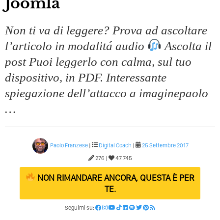
Joomla
Non ti va di leggere? Prova ad ascoltare
l’articolo in modalitá audio
Ascolta il
post Puoi leggerlo con calma, sul tuo
dispositivo, in PDF. Interessante
spiegazione dell’attacco a imaginepaolo
…
Paolo Franzese
|
Digital Coach
|
25 Settembre 2017
276 |
47.745
NON RIMANDARE ANCORA, QUESTA È PER
TE.
Seguimi su: