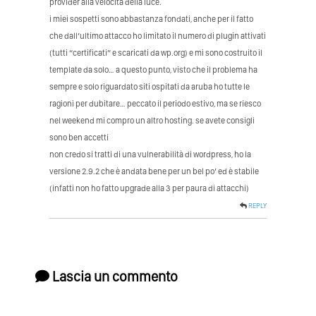
provider alla velocità della luce.
i miei sospetti sono abbastanza fondati, anche per il fatto
che dall’ultimo attacco ho limitato il numero di plugin attivati
(tutti “certificati” e scaricati da wp.org) e mi sono costruito il
template da solo… a questo punto, visto che il problema ha
sempre e solo riguardato siti ospitati da aruba ho tutte le
ragioni per dubitare… peccato il periodo estivo, ma se riesco
nel weekend mi compro un altro hosting. se avete consigli
sono ben accetti
non credo si tratti di una vulnerabilità di wordpress, ho la
versione 2.9.2 che è andata bene per un bel po’ ed è stabile
(infatti non ho fatto upgrade alla 3 per paura di attacchi)
REPLY
Lascia un commento