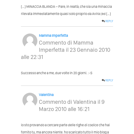
[…] MINACCIA BLANDA – Pare, in realtà, che sia una minaccia
rilevata immediatamente quasi solo proprio da Avira (ed […]
REPLY
Mamma Imperfetta
Commento di
Mamma
Imperfetta
il 23 Gennaio 2010
alle 22:31
Successo anche a me, due volte in 20 giorni. :-S
REPLY
Valentina
Commento di
Valentina
il 9
Marzo 2010 alle 16:21
io sto provando a cercare parte delle righe di codice che hai
fornito tu, ma ancora niente. ho scaricato tutto il mio blog a