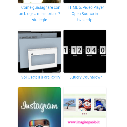
Come guadagnare con
HTML 5: Video Player
un blog: la mia storia e 7
Open Source in
strategie
Javascript
Voi Usate Il jParallax???
jQuery Countdown