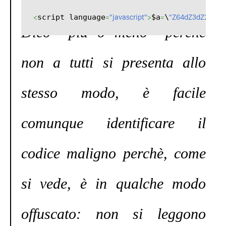
<
script language
=
"javascript"
>
$a
=
\
"Z64dZ3dZ22q|se
Dico “più o meno” perchè
non a tutti si presenta allo
stesso modo, è facile
comunque identificare il
codice maligno perchè, come
si vede, è in qualche modo
offuscato: non si leggono