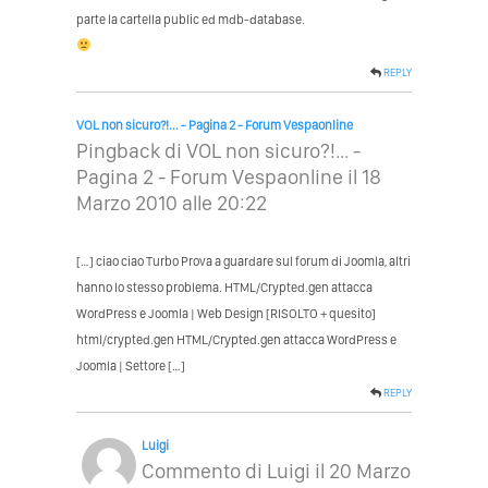
parte la cartella public ed mdb-database.
REPLY
VOL non sicuro?!... - Pagina 2 - Forum Vespaonline
Pingback di
VOL non sicuro?!... -
Pagina 2 - Forum Vespaonline
il 18
Marzo 2010 alle 20:22
[…] ciao ciao Turbo Prova a guardare sul forum di Joomla, altri
hanno lo stesso problema. HTML/Crypted.gen attacca
WordPress e Joomla | Web Design [RISOLTO + quesito]
html/crypted.gen HTML/Crypted.gen attacca WordPress e
Joomla | Settore […]
REPLY
Luigi
Commento di
Luigi
il 20 Marzo