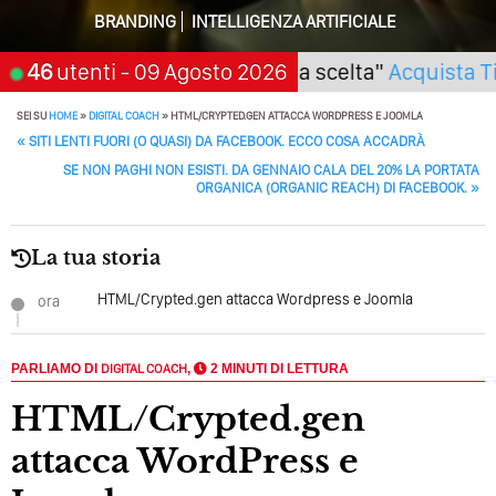
Algoritmi Predittivi
BRANDING
INTELLIGENZA ARTIFICIALE
Quale Sarà Il Futuro Della Tua Azienda? Lo Decidi
li) Seminario "SarAI tu la scelta"
46
utenti
- 09 Agosto 2026
Acquista Ticket
Adesso Con I Social Media, L’AI E I Contenuti…
SEI SU
HOME
»
DIGITAL COACH
»
HTML/CRYPTED.GEN ATTACCA WORDPRESS E JOOMLA
Perché Pubblicare Non Basta Più? Contenuti Di Valore O
POST NAVIGATION
«
SITI LENTI FUORI (O QUASI) DA FACEBOOK. ECCO COSA ACCADRÀ
Solo Rumore…
SE NON PAGHI NON ESISTI. DA GENNAIO CALA DEL 20% LA PORTATA
ORGANICA (ORGANIC REACH) DI FACEBOOK.
»
Perché Non Guadagni Sui Social Media? Probabilmente
Tutto Peggiorerà
La tua storia
Quali Sono Gli Errori Della Comunicazione Politica? Il
Caso Delle Braccia Incrociate
HTML/Crypted.gen attacca Wordpress e Joomla
ora
Come Promuoversi Nel Wedding? Il Mio Intervento Per
L’Accademia Del Wedding
PARLIAMO DI
DIGITAL COACH
,
2 MINUTI DI LETTURA
HTML/Crypted.gen
attacca WordPress e